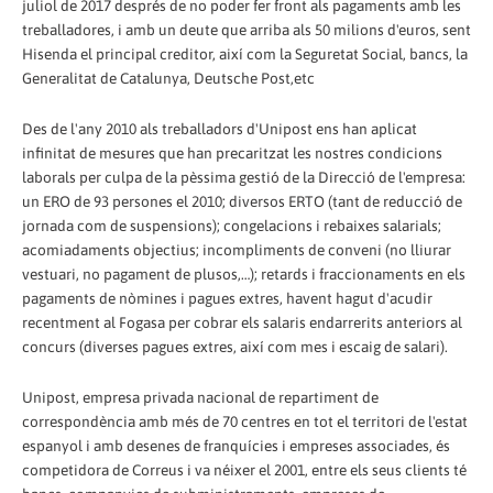
juliol de 2017 després de no poder fer front als pagaments amb les
treballadores, i amb un deute que arriba als 50 milions d'euros, sent
Hisenda el principal creditor, així com la Seguretat Social, bancs, la
Generalitat de Catalunya, Deutsche Post,etc
Des de l'any 2010 als treballadors d'Unipost ens han aplicat
infinitat de mesures que han precaritzat les nostres condicions
laborals per culpa de la pèssima gestió de la Direcció de l'empresa:
un ERO de 93 persones el 2010; diversos ERTO (tant de reducció de
jornada com de suspensions); congelacions i rebaixes salarials;
acomiadaments objectius; incompliments de conveni (no lliurar
vestuari, no pagament de plusos,…); retards i fraccionaments en els
pagaments de nòmines i pagues extres, havent hagut d'acudir
recentment al Fogasa per cobrar els salaris endarrerits anteriors al
concurs (diverses pagues extres, així com mes i escaig de salari).
Unipost, empresa privada nacional de repartiment de
correspondència amb més de 70 centres en tot el territori de l'estat
espanyol i amb desenes de franquícies i empreses associades, és
competidora de Correus i va néixer el 2001, entre els seus clients té