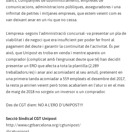
bancs, companyies de subministraments, empreses de
comunicacions, administracions públiques, asseguradores i una
infinitat de petites i mitjanes empreses, que estem veient com es
van deixant anar en un riu que no cessa.
L'empresa -segons l'administració concursal- va presentar un pla de
viabilitat i de negoci que era insuficient per poder fer front al
pagament del deute i garantir la continuïtat de l'activitat. És per
això, que Unipost es troba en venda i mentre apareix un
comprador (complicat amb l'engruixat deute que té) han decidit
presentar un ERO que afecta a tota la plantilla (2.289
treballadors/es) i anar així acomiadant al seu antull, pretenent en
una primera tanda acomiadar a 559 empleats el desembre del 2017,
la resta ja anirien veient però totes acabaríem en l'atur si en el mes
de maig de 2018 no sorgeix un inversor o un comprador.
Des de CGT diem: NO A L'ERO D'UNIPOST!!!
Secció Sindical CGT Unipost
http://www.cgtbarcelona.org/cgtunipost/
@cgtunipost