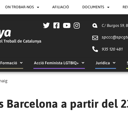
ON TROBAR-NOS
AFILIACIÓ
DOCUMENTS
RE
C/ Burgos 59, 
spccc@
spcgt
935 120 481
Formació
Acció Feminista LGTBIQ+
Jurídica
maig
s Barcelona a partir del 