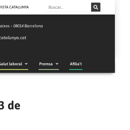
Search
VISTA CATALUNYA
Baixos – 08014 Barcelona
catalunya.cat
Salut laboral
Premsa
Afilia’t
23 de