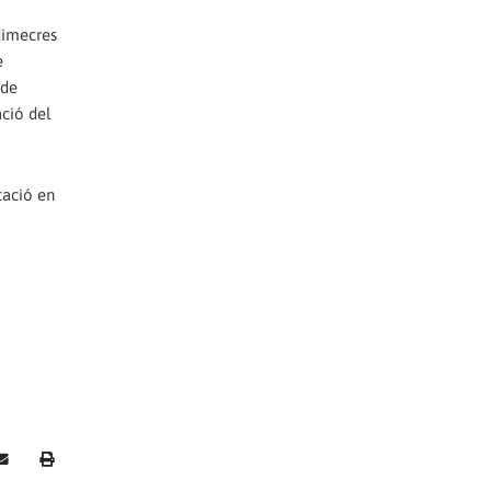
dimecres
e
 de
ació del
tació en