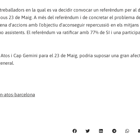
reballadors en la qual es va decidir convocar un referèndum per al 
dijous 23 de Maig. A més del referèndum i de concretar el problema d
ena d'accions amb l'objectiu d'aconseguir repercussió en els mitjans
o assistents. El referèndum va ratificar amb 77% de SI i una particip
en Atos i Cap Gemini para el 23 de Maig, podria suposar una gran afec
general.
en-atos-barcelona