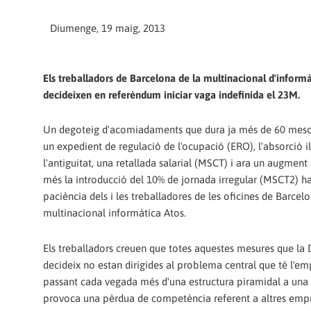
Diumenge, 19 maig, 2013
Els treballadors de Barcelona de la multinacional d'inform
decideixen en referèndum iniciar vaga indefinida el 23M.
Un degoteig d'acomiadaments que dura ja més de 60 meso
un expedient de regulació de l'ocupació (ERO), l'absorció il
l'antiguitat, una retallada salarial (MSCT) i ara un augment
més la introducció del 10% de jornada irregular (MSCT2) h
paciència dels i les treballadores de les oficines de Barcel
multinacional informàtica Atos.
Els treballadors creuen que totes aquestes mesures que la 
decideix no estan dirigides al problema central que té l'e
passant cada vegada més d'una estructura piramidal a una 
provoca una pèrdua de competència referent a altres empres