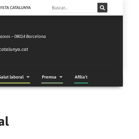
Search
VISTA CATALUNYA
Baixos – 08014 Barcelona
catalunya.cat
Salut laboral
Premsa
Afilia’t
al