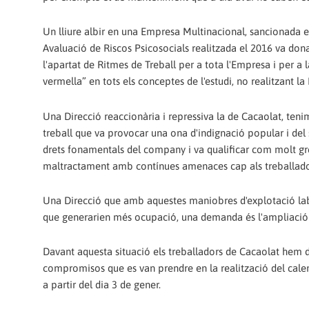
Un lliure albir en una Empresa Multinacional, sancionada 
Avaluació de Riscos Psicosocials realitzada el 2016 va dona
l'apartat de Ritmes de Treball per a tota l'Empresa i per a l
vermella” en tots els conceptes de l'estudi, no realitzant la
Una Direcció reaccionària i repressiva la de Cacaolat, ten
treball que va provocar una ona d'indignació popular i del 
drets fonamentals del company i va qualificar com molt gr
maltractament amb contínues amenaces cap als treballadors 
Una Direcció que amb aquestes maniobres d'explotació labor
que generarien més ocupació, una demanda és l'ampliació 
Davant aquesta situació els treballadors de Cacaolat hem di
compromisos que es van prendre en la realització del cale
a partir del dia 3 de gener.