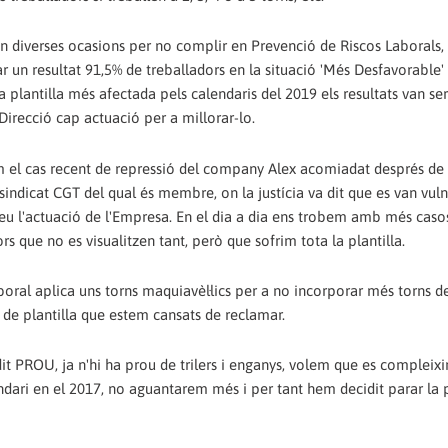
en diverses ocasions per no complir en Prevenció de Riscos Laborals,
r un resultat 91,5% de treballadors en la situació 'Més Desfavorable'
a plantilla més afectada pels calendaris del 2019 els resultats van ser
 Direcció cap actuació per a millorar-lo.
im el cas recent de repressió del company Alex acomiadat després de
sindicat CGT del qual és membre, on la justícia va dit que es van vuln
eu l'actuació de l'Empresa. En el dia a dia ens trobem amb més caso
que no es visualitzen tant, però que sofrim tota la plantilla.
al aplica uns torns maquiavèl·lics per a no incorporar més torns de
de plantilla que estem cansats de reclamar.
t PROU, ja n'hi ha prou de trilers i enganys, volem que es compleixi
ndari en el 2017, no aguantarem més i per tant hem decidit parar la