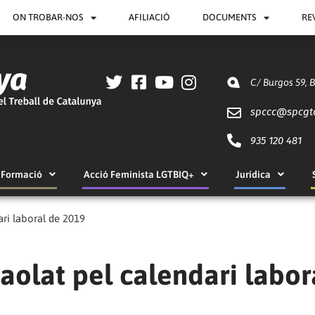
ON TROBAR-NOS
AFILIACIÓ
DOCUMENTS
RE
C/ Burgos 59, 
spccc@
spcgt
935 120 481
Formació
Acció Feminista LGTBIQ+
Jurídica
ari laboral de 2019
aolat pel calendari labor