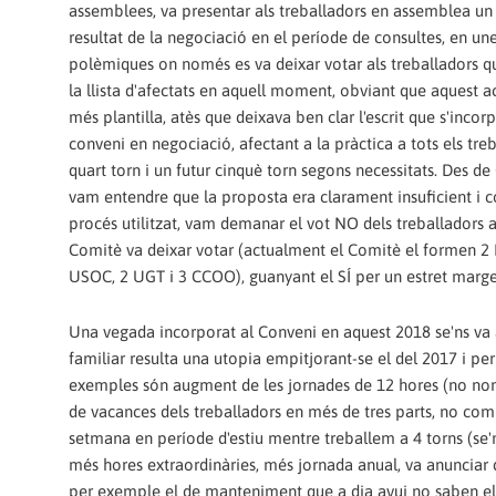
assemblees, va presentar als treballadors en assemblea un
resultat de la negociació en el període de consultes, en un
polèmiques on només es va deixar votar als treballadors q
la llista d'afectats en aquell moment, obviant que aquest a
més plantilla, atès que deixava ben clar l'escrit que s'incorp
conveni en negociació, afectant a la pràctica a tots els tre
quart torn i un futur cinquè torn segons necessitats. Des d
vam entendre que la proposta era clarament insuficient i c
procés utilitzat, vam demanar el vot NO dels treballadors a
Comitè va deixar votar (actualment el Comitè el formen 2 
USOC, 2 UGT i 3 CCOO), guanyant el SÍ per un estret marge
Una vegada incorporat al Conveni en aquest 2018 se'ns va ap
familiar resulta una utopia empitjorant-se el del 2017 i p
exemples són augment de les jornades de 12 hores (no només
de vacances dels treballadors en més de tres parts, no co
setmana en període d'estiu mentre treballem a 4 torns (se'n
més hores extraordinàries, més jornada anual, va anunciar 
per exemple el de manteniment que a dia avui no saben els tr