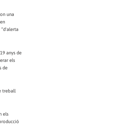
 on una
 en
 “d'alerta
 19 anys de
erar els
s de
 treball
n els
 producció