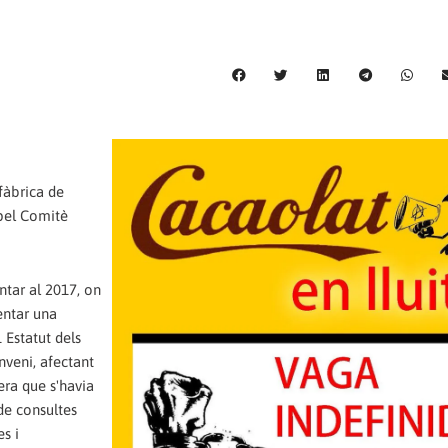
fàbrica de
pel Comitè
tar al 2017, on
entar una
 Estatut dels
nveni, afectant
 era que s'havia
de consultes
es i