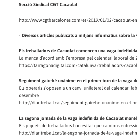
Secció Sindical CGT Cacaolat
http://www.cgtbarcelones.com/es/2019/01/02/cacaolat-en
-
Diversos articles publicats a mitjans informatius sobre la
Els treballadors de Cacaolat comencen una vaga indefinid
La manca d’acord amb l’empresa pel calendari laboral de 20
https://tarragonadigital.com/catalunya/treballadors-caca
Seguiment gairebé unànime en el primer torn de la vaga de
Els operaris s’oposen a un canvi unilateral del calendari lab
desembre
http://diaritreball.cat/seguiment-gairebe-unanime-en-el-pr
La segona jornada de la vaga indefinida de Cacaolat manté
Els piquets de treballadors han evitat que camions entres
http://diaritreball.cat/la-segona-jornada-de-la-vaga-indef