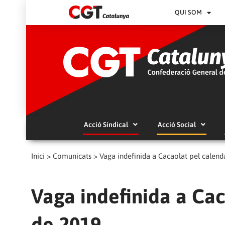
QUI SOM
Acció Sindical
Acció Social
Inici
>
Comunicats
>
Vaga indefinida a Cacaolat pel calend
Vaga indefinida a Cac
de 2019