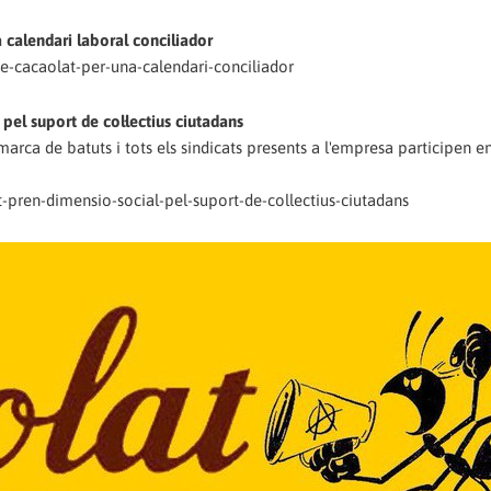
 calendari laboral conciliador
de-cacaolat-per-una-calendari-conciliador
pel suport de col·lectius ciutadans
arca de batuts i tots els sindicats presents a l'empresa participen e
at-pren-dimensio-social-pel-suport-de-collectius-ciutadans