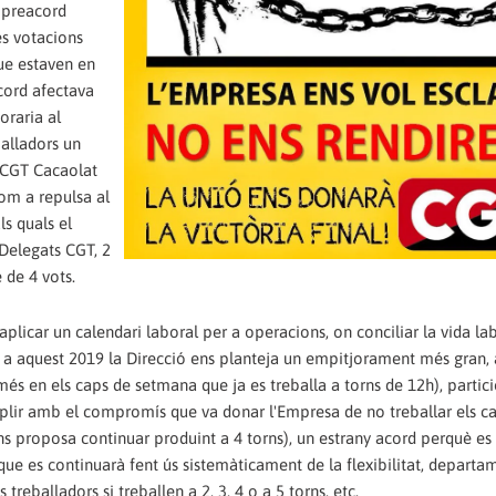
 preacord
es votacions
ue estaven en
cord afectava
oraria al
balladors un
e CGT Cacaolat
om a repulsa al
ls quals el
Delegats CGT, 2
 de 4 vots.
licar un calendari laboral per a operacions, on conciliar la vida lab
er a aquest 2019 la Direcció ens planteja un empitjorament més gran,
 en els caps de setmana que ja es treballa a torns de 12h), partici
mplir amb el compromís que va donar l'Empresa de no treballar els c
s proposa continuar produint a 4 torns), un estrany acord perquè es 
que es continuarà fent ús sistemàticament de la flexibilitat, depart
eballadors si treballen a 2, 3, 4 o a 5 torns, etc.