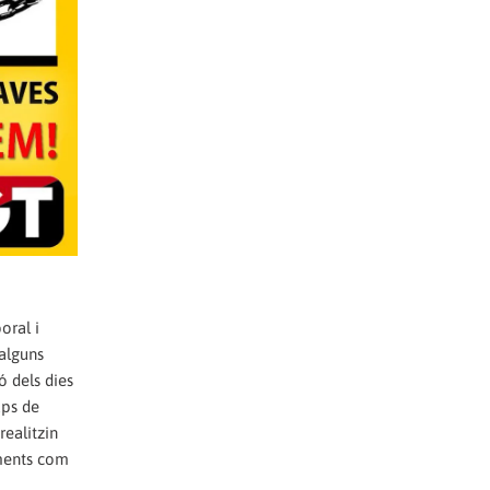
oral i
 alguns
ó dels dies
aps de
realitzin
aments com