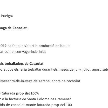
-huelga/
 vaga de Cacaolat:
a
19 ha fet que s’aturi la producció de batuts
olat-comencen-vaga-indefinida
ls treballadors de Cacaolat
oral que els faria treballar durant els mesos de juny, juliol, agost, se
imer-torn-de-la-vaga-dels-treballadors-de-cacaolat
 l’aturada prop del 100%
sin a la factoria de Santa Coloma de Gramenet
inida-de-cacaolat-mante-laturada-prop-del-100