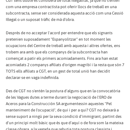
CGT sens dubte es considera de total il·legalitat, ja que no s'entén
com una empresa contractista pot oferir llocs de treball en una
subcontracta, sense ser considerada aquesta acció com una Cessió
Il·legal o un suposat tràfic de mà d'obra.
Després de no acceptar l'acord per entendre que els signants
pretenien suposadament "Espanyolitzar" en tot moment les
ocupacions del Centre de treball amb aquesta i altres ofertes, ens
trobem ara amb que els companys de la subcontracta han
començat a patir els primers acomiadaments. Fins ara han estat
acomiadats 2 companys afiliats d'origen magribí i la resta que són 7
TOTS ells afiliats a CGT, en un gest de total unió han decidit
declarar-se en vaga indefinida.
Des de CGT no s'entén la postura d'alguns que en la convocatòria
de les Vagues dutes a terme durant la negociació de l'ERO de
Aceros para la Construcción SA argumentessin aquestes "Pel
manteniment de l'ocupació", de qui i per a qui? CGT no deixarà a
sense suport a ningú per la seva condició d'immigrant, partint des
d'un principi molt bàsic que és que d'aquí o de fora som la mateixa
classe obrera, a la vegada que rebutja tota postura classista i