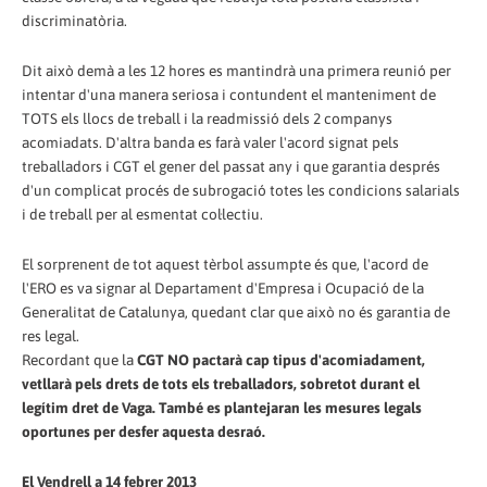
discriminatòria.
Dit això demà a les 12 hores es mantindrà una primera reunió per
intentar d'una manera seriosa i contundent el manteniment de
TOTS els llocs de treball i la readmissió dels 2 companys
acomiadats. D'altra banda es farà valer l'acord signat pels
treballadors i CGT el gener del passat any i que garantia després
d'un complicat procés de subrogació totes les condicions salarials
i de treball per al esmentat col·lectiu.
El sorprenent de tot aquest tèrbol assumpte és que, l'acord de
l'ERO es va signar al Departament d'Empresa i Ocupació de la
Generalitat de Catalunya, quedant clar que això no és garantia de
res legal.
Recordant que la
CGT NO pactarà cap tipus d'acomiadament,
vetllarà pels drets de tots els treballadors, sobretot durant el
legítim dret de Vaga. També es plantejaran les mesures legals
oportunes per desfer aquesta desraó.
El Vendrell a 14 febrer 2013