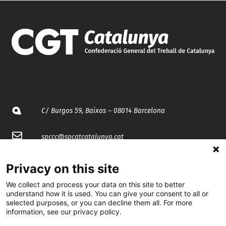
C/ Burgos 59, Baixos – 08014 Barcelona
spccc@
spcgtcatalunya.cat
935 120 481
Privacy on this site
We collect and process your data on this site to better
@CGTCatalunya
understand how it is used. You can give your consent to all or
selected purposes, or you can decline them all. For more
information, see our privacy policy.
cgtcatalunya