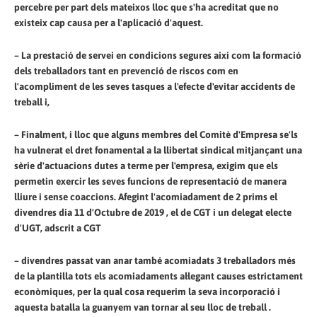
percebre per part dels mateixos lloc que s'ha acreditat que no
existeix cap causa per a l'aplicació d'aquest.
– La prestació de servei en condicions segures així com la formació
dels treballadors tant en prevenció de riscos com en
l'acompliment de les seves tasques a l'efecte d'evitar accidents de
treball i,
– Finalment, i lloc que alguns membres del Comitè d'Empresa se'ls
ha vulnerat el dret fonamental a la llibertat sindical mitjançant una
sèrie d'actuacions dutes a terme per l'empresa, exigim que els
permetin exercir les seves funcions de representació de manera
lliure i sense coaccions. Afegint l'acomiadament de 2 prims el
divendres dia 11 d'Octubre de 2019 , el de CGT i un delegat electe
d'UGT, adscrit a CGT
– divendres passat van anar també acomiadats 3 treballadors més
de la plantilla tots els acomiadaments al·legant causes estrictament
econòmiques, per la qual cosa requerim la seva incorporació i
aquesta batalla la guanyem van tornar al seu lloc de treball .