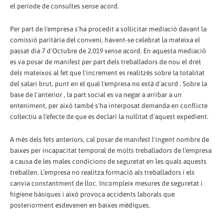
el període de consultes sense acord.
Per part de l'empresa s'ha procedit a sol·licitar mediació davant la
comissió paritària del conveni, havent-se celebrat la mateixa el
passat dia 7 d'Octubre de 2.019 sense acord. En aquesta mediació
es va posar de manifest per part dels treballadors de nou el dret
dels mateixos al fet que l'increment es realitzés sobre la totalitat
del salari brut, punt en el qual l'empresa no està d'acord . Sobre la
base de l'anterior , la part social es va negar a arribar a un
enteniment, per això també s'ha interposat demanda en conflicte
col·lectiu a l'efecte de que es declari la nul·litat d'aquest expedient.
A més dels fets anteriors, cal posar de manifest l'ingent nombre de
baixes per incapacitat temporal de molts treballadors de l'empresa
a causa de les males condicions de seguretat en les quals aquests
treballen. L'empresa no realitza formació als treballadors i els
canvia constantment de lloc. Incompleix mesures de seguretat i
higiene bàsiques i això provoca accidents laborals que
posteriorment esdevenen en baixes mèdiques.