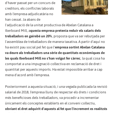
d'haver passat per un concurs de
creditors, els conflictes laborals
amb l'empresa adjudicatària no
han cessat. Ja abans de
l'adjudicació de la unitat productiva de Abelan Catalana a
Iberboard Mill, a
questa empresa pretenia reduir els salaris dels
treballadors en gairebé un 20%
, proposta que va ser rebutjada per
l'assemblea de treballadors de manera taxativa. A partir d'aquí no
ha existit pau social pel fet que l'
empresa sortint Abelan Catalana
va deure als treballadors una sèrie de quantitats econòmiques de
les quals Iberboard Mill no s'han volgut fer càrrec
, la qual cosa ha
comportat a una impugnació col·lectiva en reclamació de dret i
quantitat per aquests imports. Ha estat impossible arribar a cap
mena d'acord amb l'empresa.
Posteriorment a aquesta situació, i una vegada publicada la revisió
salarial de 2018, l'empresa lluny de respectar els drets i condicions
més beneficioses dels treballadors, va procedir a incrementar
únicament els conceptes establerts en el conveni col·lectiu,
obviant el dret adquirit d'aquests al fet que l'increment es realitzés