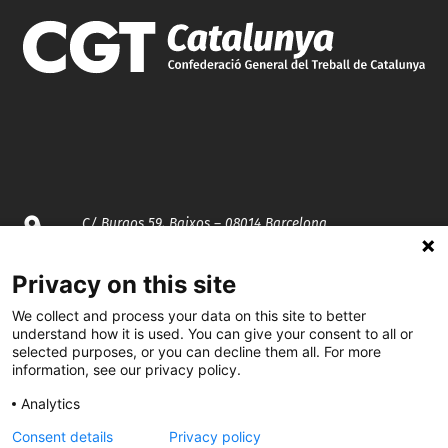
C/ Burgos 59, Baixos – 08014 Barcelona
spccc@
spcgtcatalunya.cat
Privacy on this site
We collect and process your data on this site to better
935 120 481
understand how it is used. You can give your consent to all or
selected purposes, or you can decline them all. For more
information, see our privacy policy.
@CGTCatalunya
Analytics
cgtcatalunya
Consent details
Privacy policy