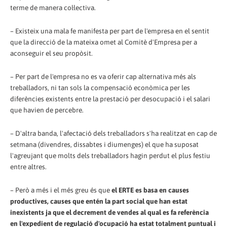
terme de manera col·lectiva.
– Existeix una mala fe manifesta per part de l'empresa en el sentit
que la direcció de la mateixa omet al Comitè d'Empresa per a
aconseguir el seu propòsit.
– Per part de l'empresa no es va oferir cap alternativa més als
treballadors, ni tan sols la compensació econòmica per les
diferències existents entre la prestació per desocupació i el salari
que havien de percebre.
– D'altra banda, l'afectació dels treballadors s'ha realitzat en cap de
setmana (divendres, dissabtes i diumenges) el que ha suposat
l'agreujant que molts dels treballadors hagin perdut el plus festiu
entre altres.
– Però a més i el més greu és que
el ERTE es basa en causes
productives, causes que entén la part social que han estat
inexistents ja que el decrement de vendes al qual es fa referència
en l'expedient de regulació d'ocupació ha estat totalment puntual i