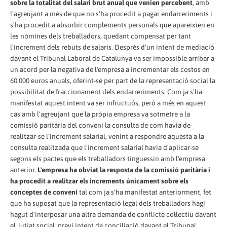
sobre la totalitat del salari brut anual que venien percebent
, amb
l'agreujant a més de que no s'ha procedit a pagar endarreriments i
s'ha procedit a absorbir complements personals que apareixien en
les nòmines dels treballadors, quedant compensat per tant
l'increment dels rebuts de salaris. Després d'un intent de mediació
davant el Tribunal Laboral de Catalunya va ser impossible arribar a
un acord per la negativa de l'empresa a incrementar els costos en
60.000 euros anuals, oferint-se per part de la representació social la
possibilitat de fraccionament dels endarreriments. Com ja s'ha
manifestat aquest intent va ser infructuós, però a més en aquest
cas amb l'agreujant que la pròpia empresa va sotmetre a la
comissió paritària del conveni la consulta de com havia de
realitzar-se l'increment salarial, venint a respondre aquesta a la
consulta realitzada que l'increment salarial havia d'aplicar-se
segons els pactes que els treballadors tinguessin amb l'empresa
anterior.
L'empresa ha obviat la resposta de la comissió paritària i
ha procedit a realitzar els increments únicament sobre els
conceptes de conveni
tal com ja s'ha manifestat anteriorment, fet
que ha suposat que la representació legal dels treballadors hagi
hagut d'interposar una altra demanda de conflicte col·lectiu davant
el Jutjat social, previ intent de conciliació davant el Tribunal