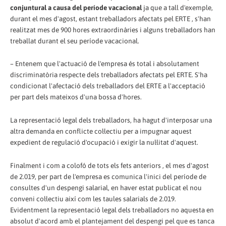
conjuntural a causa del període vacacional
ja que a tall d'exemple,
durant el mes d'agost, estant treballadors afectats pel ERTE , s'han
realitzat mes de 900 hores extraordinàries i alguns treballadors han
treballat durant el seu període vacacional.
– Entenem que l'actuació de l'empresa és total i absolutament
discriminatòria respecte dels treballadors afectats pel ERTE. S'ha
condicionat l'afectació dels treballadors del ERTE a l'acceptació
per part dels mateixos d'una bossa d'hores.
La representació legal dels treballadors, ha hagut d'interposar una
altra demanda en conflicte col·lectiu per a impugnar aquest
expedient de regulació d'ocupació i exigir la nul·litat d'aquest.
Finalment i com a colofó de tots els fets anteriors , el mes d'agost
de 2.019, per part de l'empresa es comunica l'inici del període de
consultes d'un despengi salarial, en haver estat publicat el nou
conveni col·lectiu així com les taules salarials de 2.019.
Evidentment la representació legal dels treballadors no aquesta en
absolut d'acord amb el plantejament del despengi pel que es tanca