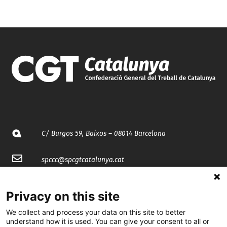
C/ Burgos 59, Baixos – 08014 Barcelona
spccc@
spcgtcatalunya.cat
935 120 481
Privacy on this site
We collect and process your data on this site to better
@CGTCatalunya
understand how it is used. You can give your consent to all or