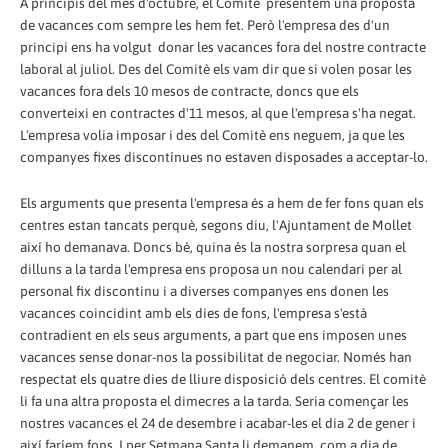
A principis del mes d'octubre, el Comitè presentem una proposta
de vacances com sempre les hem fet. Però l'empresa des d'un
principi ens ha volgut donar les vacances fora del nostre contracte
laboral al juliol. Des del Comitè els vam dir que si volen posar les
vacances fora dels 10 mesos de contracte, doncs que els
converteixi en contractes d'11 mesos, al que l'empresa s'ha negat.
L'empresa volia imposar i des del Comitè ens neguem, ja que les
companyes fixes discontínues no estaven disposades a acceptar-lo.
Els arguments que presenta l'empresa és a hem de fer fons quan els
centres estan tancats perquè, segons diu, l'Ajuntament de Mollet
així ho demanava. Doncs bé, quina és la nostra sorpresa quan el
dilluns a la tarda l'empresa ens proposa un nou calendari per al
personal fix discontinu i a diverses companyes ens donen les
vacances coincidint amb els dies de fons, l'empresa s'està
contradient en els seus arguments, a part que ens imposen unes
vacances sense donar-nos la possibilitat de negociar. Només han
respectat els quatre dies de lliure disposició dels centres. El comitè
li fa una altra proposta el dimecres a la tarda. Seria començar les
nostres vacances el 24 de desembre i acabar-les el dia 2 de gener i
així faríem fons. I per Setmana Santa li demanem, com a dia de