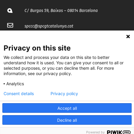
C/ Burgos 59, Baixos – 08014 Barcelona
spccc@
spcgtcatalunya.cat
935 120 481
Privacy on this site
We collect and process your data on this site to better
@CGTCatalunya
understand how it is used. You can give your consent to all or
selected purposes, or you can decline them all. For more
cgtcatalunya
information, see our privacy policy.
CGTCatalunya
Analytics
cgtcatalunya
Consent details
Privacy policy
Accept all
Desenvolupat per
Decline all
Powered by