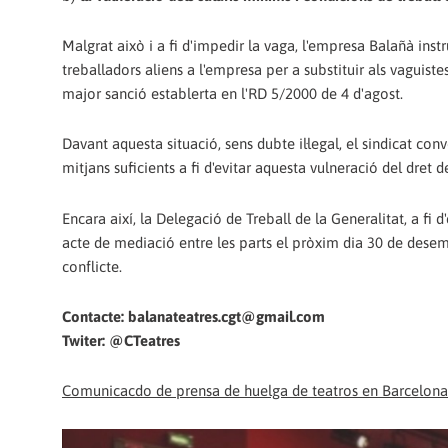
Malgrat això i a fi d'impedir la vaga, l'empresa Balañà ins
treballadors aliens a l'empresa per a substituir als vaguiste
major sanció establerta en l'RD 5/2000 de 4 d'agost.
Davant aquesta situació, sens dubte il·legal, el sindicat c
mitjans suficients a fi d'evitar aquesta vulneració del dret
Encara així, la Delegació de Treball de la Generalitat, a fi 
acte de mediació entre les parts el pròxim dia 30 de desemb
conflicte.
Contacte: balanateatres.cgt@gmail.com
Twiter: @CTeatres
Comunicacdo de prensa de huelga de teatros en Barcelona