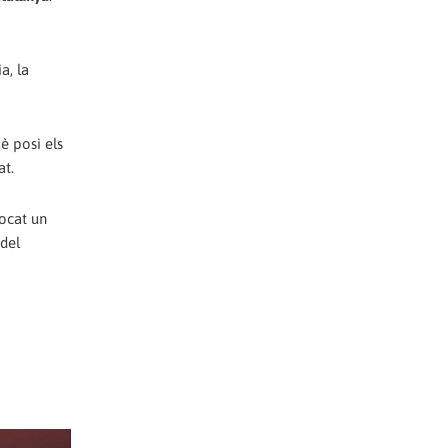
a, la
è posi els
at.
vocat un
 del