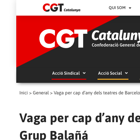
QUI SOM
Acció Sindical
Acció Social
Inici
>
General
>
Vaga per cap d’any dels teatres de Barcel
Vaga per cap d’any de
Grup Balañá