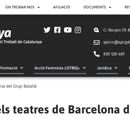
ON TROBAR-NOS
AFILIACIÓ
DOCUMENTS
RE
C/ Burgos 59, 
spccc@
spcgt
935 120 481
Formació
Acció Feminista LGTBIQ+
Jurídica
ona del Grup Balañá
ls teatres de Barcelona d