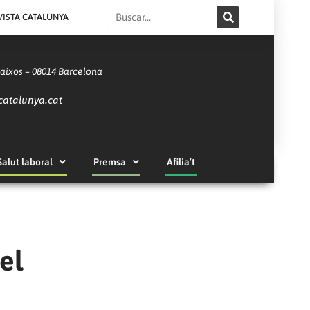
Search
VISTA CATALUNYA
Baixos – 08014 Barcelona
catalunya.cat
Salut laboral
Premsa
Afilia’t
el