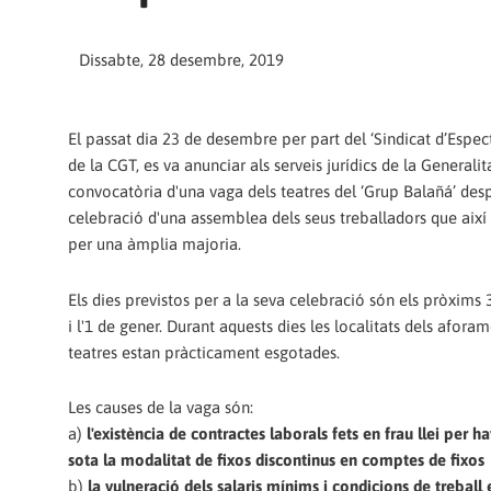
Dissabte, 28 desembre, 2019
El passat dia 23 de desembre per part del ‘Sindicat d’Espect
de la CGT, es va anunciar als serveis jurídics de la Generalita
convocatòria d'una vaga dels teatres del ‘Grup Balañá’ desp
celebració d'una assemblea dels seus treballadors que així
per una àmplia majoria.
Els dies previstos per a la seva celebració són els pròxim
i l'1 de gener. Durant aquests dies les localitats dels aforam
teatres estan pràcticament esgotades.
Les causes de la vaga són:
a)
l'existència de contractes laborals fets en frau llei per h
sota la modalitat de fixos discontinus en comptes de fixos
b)
la vulneració dels salaris mínims i condicions de treball