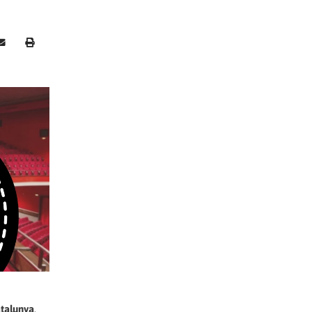
atalunya
.