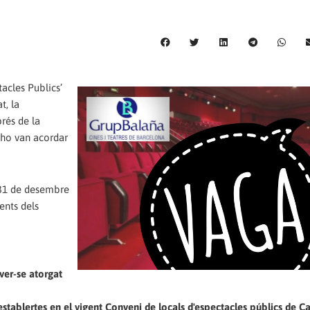
acles Publics’
t, la
rés de la
 ho van acordar
s 31 de desembre
ents dels
aver-se atorgat
 establertes en el vigent Conveni de locals d'espectacles públics de C