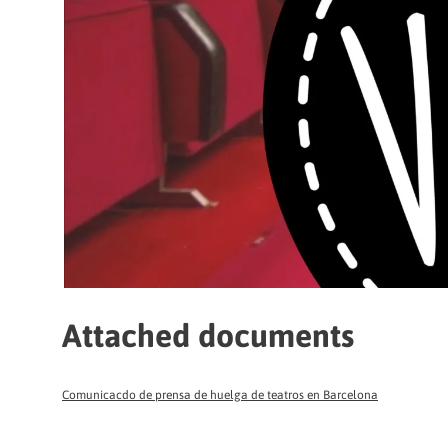
Attached documents
Comunicacdo de prensa de huelga de teatros en Barcelona