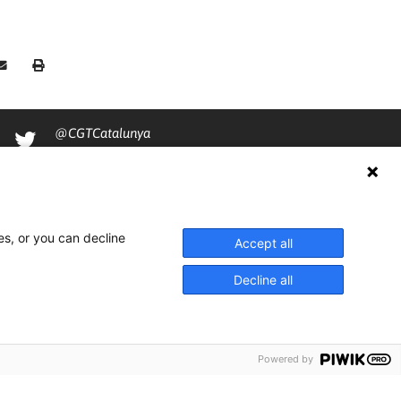
@CGTCatalunya
cgtcatalunya
CGTCatalunya
cgtcatalunya
es, or you can decline
Accept all
Decline all
Powered by