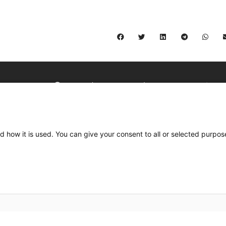
C/ Burgos 59, Baixos – 08014 Barcelona
spccc@
spcgtcatalunya.cat
d how it is used. You can give your consent to all or selected purpos
935 120 481
Desenvolupat per