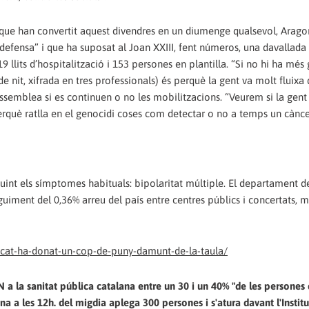
t, que han convertit aquest divendres en un diumenge qualsevol, Arag
defensa” i que ha suposat al Joan XXIII, fent números, una davallada 
llits d’hospitalització i 153 persones en plantilla. “Si no hi ha més 
de nit, xifrada en tres professionals) és perquè la gent va molt fluixa
assemblea si es continuen o no les mobilitzacions. “Veurem si la gent 
rquè ratlla en el genocidi coses com detectar o no a temps un cànce
int els símptomes habituals: bipolaritat múltiple. El departament de
uiment del 0,36% arreu del país entre centres públics i concertats, 
cat-ha-donat-un-cop-de-puny-damunt-de-la-taula/
 a la sanitat pública catalana entre un 30 i un 40% "de les persones
a a les 12h. del migdia aplega 300 persones i s'atura davant l'Instit