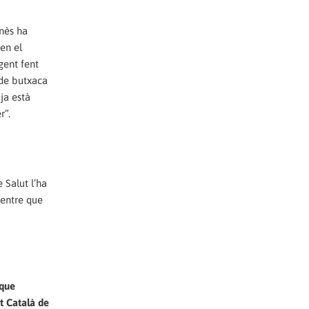
onès ha
en el
gent fent
 de butxaca
ja està
r”.
 Salut l’ha
mentre que
 que
ut Català de