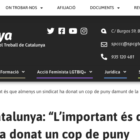
ON TROBAR-NOS
AFILIACIÓ
DOCUMENTS
RE
C/ Burgos 59, 
spccc@
spcgt
935 120 481
Formació
Acció Feminista LGTBIQ+
Jurídica
nt és que almenys un sindicat ha donat un cop de puny damunt de la 
talunya: “L’important és 
ha donat un cop de puny