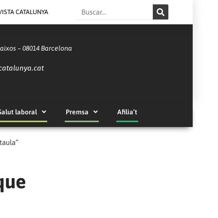
Search
VISTA CATALUNYA
Baixos – 08014 Barcelona
catalunya.cat
Salut laboral
Premsa
Afilia’t
taula”
que