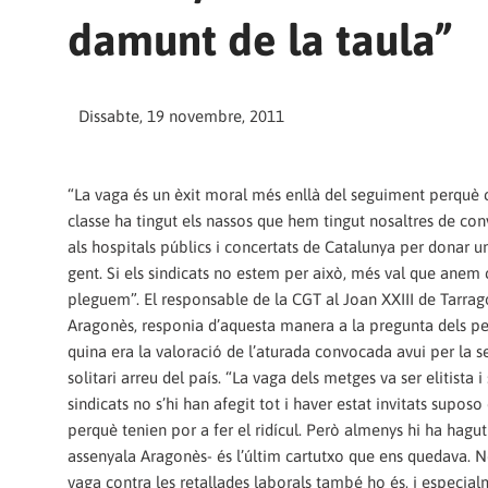
damunt de la taula”
Dissabte, 19 novembre, 2011
“La vaga és un èxit moral més enllà del seguiment perquè 
classe ha tingut els nassos que hem tingut nosaltres de co
als hospitals públics i concertats de Catalunya per donar un
gent. Si els sindicats no estem per això, més val que anem 
pleguem”. El responsable de la CGT al Joan XXIII de Tarrag
Aragonès, responia d’aquesta manera a la pregunta dels pe
quina era la valoració de l’aturada convocada avui per la s
solitari arreu del país. “La vaga dels metges va ser elitista i s
sindicats no s’hi han afegit tot i haver estat invitats suposo
perquè tenien por a fer el ridícul. Però almenys hi ha hagu
assenyala Aragonès- és l’últim cartutxo que ens quedava. N
vaga contra les retallades laborals també ho és, i especialm