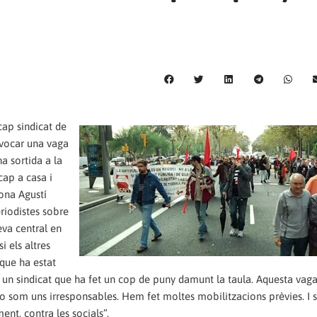
cap sindicat de
nvocar una vaga
a sortida a la
cap a casa i
ona Agustí
riodistes sobre
eva central en
i els altres
 que ha estat
t un sindicat que ha fet un cop de puny damunt la taula. Aquesta vaga
o som uns irresponsables. Hem fet moltes mobilitzacions prèvies. I s
ent, contra les socials”.