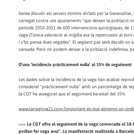
Sense discutir els serveis mínims dictats per la Generalita
carregat contra uns ajustaments “que deixen la població in
període 2010-2011 de 600 intervencions quirúrgiques, de 119 
vaga (l’única valoració al migdia era la repercussió al torn 
i s’ho pensa dues vegades”. El següent pas serà decidir en 
cansada. Però no podem deixar a la població indefensa, pe
D’una ‘incidència pràcticament nul·la’ al 35% de seguiment
Les dades sobre la incidència de la vaga han acabat reprodu
considerat “pràcticament nul·la” amb un percentatge de seg
la CGT ha assegurat que el seguiment ha estat del 35%.
www.tarragona21.com/limportant-es-que-almenys-un-sindi
>>>
La CGT xifra el seguiment de la vaga convocada el 18-N
podien fer vaga avui". La manifestació realitzada a Barcelon