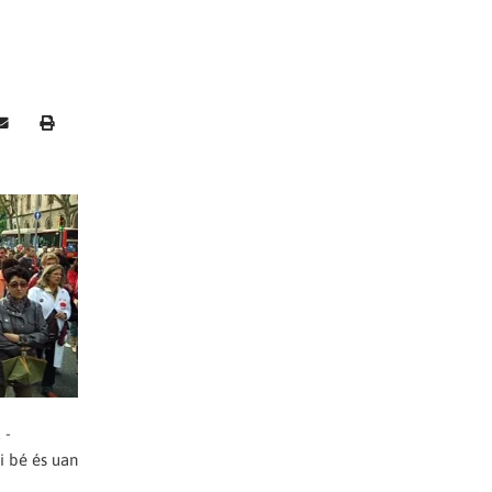
 -
i bé és uan