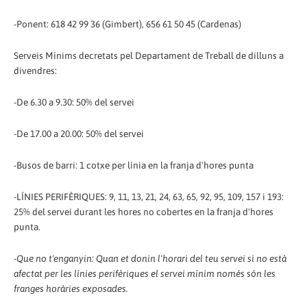
-Ponent: 618 42 99 36 (Gimbert), 656 61 50 45 (Cardenas)
Serveis Mínims decretats pel Departament de Treball de dilluns a
divendres:
-De 6.30 a 9.30: 50% del servei
-De 17.00 a 20.00: 50% del servei
-Busos de barri: 1 cotxe per línia en la franja d'hores punta
-LÍNIES PERIFÈRIQUES: 9, 11, 13, 21, 24, 63, 65, 92, 95, 109, 157 i 193:
25% del servei durant les hores no cobertes en la franja d'hores
punta.
-Que no t'enganyin: Quan et donin l'horari del teu servei si no està
afectat per les línies perifèriques el servei mínim només són les
franges horàries exposades.