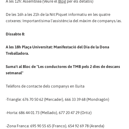
A les 12h: Assemblea (Veure el
Blog
per els detallis)
De les 16h a les 21h de la Nit:Piquet informatiu en les quatre
cotxeres: Importantísima l'assistència del màxim de companys/as.
Dissabte 8:
A les 18h Plaça Universitat: Manifestació del Dia de la Dona
Treballadora.
Suma't al Bloc de "Les conductores de TMB pels 2 dies de descans
setmanal"
Telèfons de contacte dels companys en lluita
-Triangle: 676 70 50 62 (Mercader), 666 33 39 68 (Mondragón)
-Horta: 686 44 01 73 (Mellado), 677 20 47 29 (Ortiz)
-Zona Franca: 695 90 55 65 (Franco), 654 92 69 78 (Aranda)