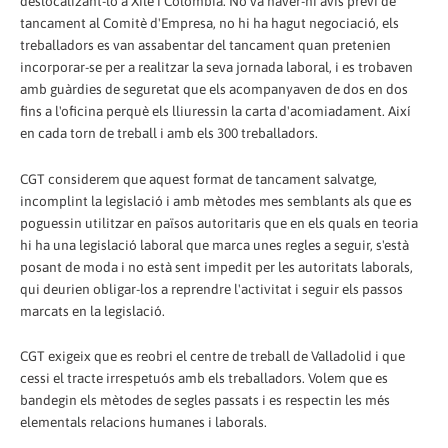
deslocalizant-lo a Xile i Colòmbia. No va haver-hi avís previ de
tancament al Comitè d'Empresa, no hi ha hagut negociació, els
treballadors es van assabentar del tancament quan pretenien
incorporar-se per a realitzar la seva jornada laboral, i es trobaven
amb guàrdies de seguretat que els acompanyaven de dos en dos
fins a l'oficina perquè els lliuressin la carta d'acomiadament. Així
en cada torn de treball i amb els 300 treballadors.
CGT considerem que aquest format de tancament salvatge,
incomplint la legislació i amb mètodes mes semblants als que es
poguessin utilitzar en països autoritaris que en els quals en teoria
hi ha una legislació laboral que marca unes regles a seguir, s'està
posant de moda i no està sent impedit per les autoritats laborals,
qui deurien obligar-los a reprendre l'activitat i seguir els passos
marcats en la legislació.
CGT exigeix que es reobri el centre de treball de Valladolid i que
cessi el tracte irrespetuós amb els treballadors. Volem que es
bandegin els mètodes de segles passats i es respectin les més
elementals relacions humanes i laborals.