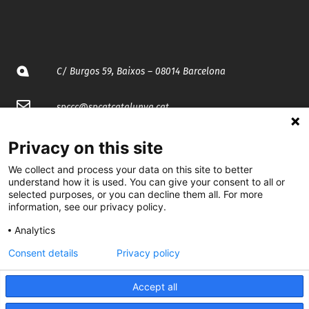
C/ Burgos 59, Baixos – 08014 Barcelona
spccc@
spcgtcatalunya.cat
935 120 481
Privacy on this site
We collect and process your data on this site to better
@CGTCatalunya
understand how it is used. You can give your consent to all or
selected purposes, or you can decline them all. For more
information, see our privacy policy.
cgtcatalunya
Analytics
CGTCatalunya
Consent details
Privacy policy
cgtcatalunya
Accept all