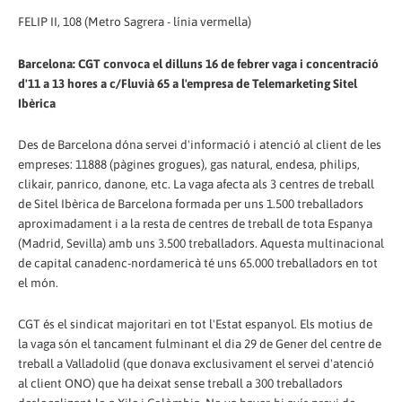
FELIP II, 108 (Metro Sagrera - línia vermella)
Barcelona: CGT convoca el dilluns 16 de febrer vaga i concentració
d'11 a 13 hores a c/Fluvià 65 a l'empresa de Telemarketing Sitel
Ibèrica
Des de Barcelona dóna servei d'informació i atenció al client de les
empreses: 11888 (pàgines grogues), gas natural, endesa, philips,
clikair, panrico, danone, etc. La vaga afecta als 3 centres de treball
de Sitel Ibèrica de Barcelona formada per uns 1.500 treballadors
aproximadament i a la resta de centres de treball de tota Espanya
(Madrid, Sevilla) amb uns 3.500 treballadors. Aquesta multinacional
de capital canadenc-nordamericà té uns 65.000 treballadors en tot
el món.
CGT és el sindicat majoritari en tot l'Estat espanyol. Els motius de
la vaga són el tancament fulminant el dia 29 de Gener del centre de
treball a Valladolid (que donava exclusivament el servei d'atenció
al client ONO) que ha deixat sense treball a 300 treballadors