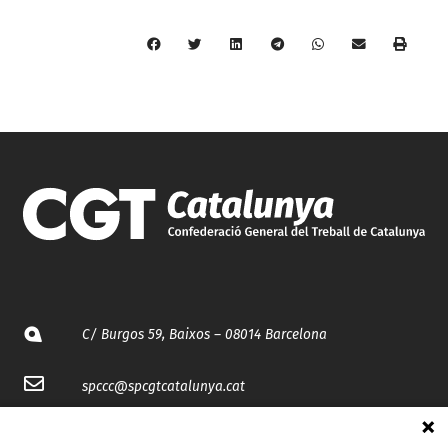
C/ Burgos 59, Baixos – 08014 Barcelona
spccc@
spcgtcatalunya.cat
935 120 481