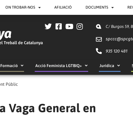
ON TROBAR-NOS
AFILIACIÓ
DOCUMENTS
RE
C/ Burgos 59, 
spccc@
spcgt
935 120 481
Formació
Acció Feminista LGTBIQ+
Jurídica
nt Públic
la Vaga General en