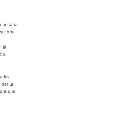
 unitària
zacions.
i el
ió i
lades
 per la
ions que