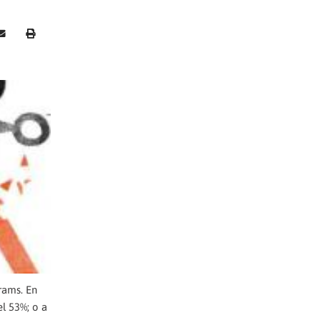
rams. En
el 53%; o a