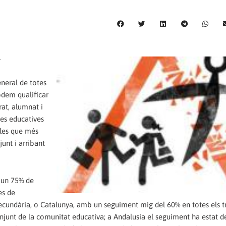
eneral de totes
podem qualificar
at, alumnat i
pes educatives
l les que més
unt i arribant
 un 75% de
es de
Secundària, o Catalunya, amb un seguiment mig del 60% en totes els t
njunt de la comunitat educativa; a Andalusia el seguiment ha estat d