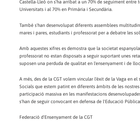
Castella-Lleó on s'ha arribat a un 70% de seguiment entre t
Universitats i al 70% en Primària i Secundària.
També s'han desenvolupat diferents assemblees multitudinàri
mares i pares, estudiants i professorat per a debatre les sol
Amb aquestes xifres es demostra que la societat espanyola i 
professorat no estan disposats a seguir suportant unes reta
suposen una perduda de qualitat en l'ensenyament i de llocs 
A més, des de la CGT volem vincular l'èxit de la Vaga en el
Socials que estem patint en diferents àmbits de les nostres vi
participació massiva en les manifestacions desenvolupades en
s'han de seguir convocant en defensa de l'Educació Pública
Federació d'Ensenyament de la CGT