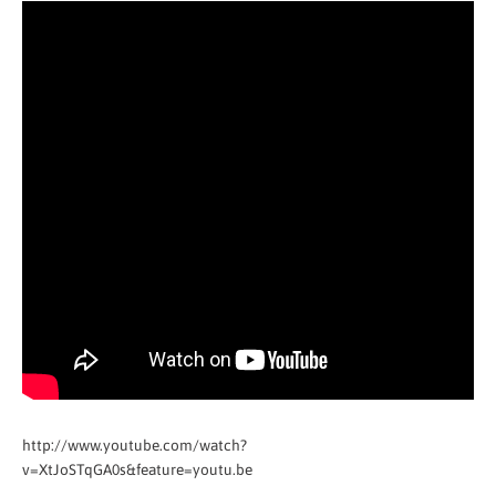
http://www.youtube.com/watch?
v=XtJoSTqGA0s&feature=youtu.be