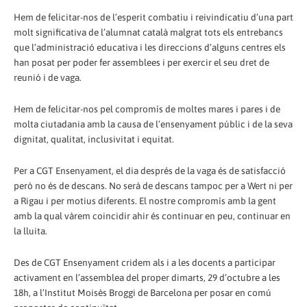
Hem de felicitar-nos de l’esperit combatiu i reivindicatiu d’una part
molt significativa de l’alumnat català malgrat tots els entrebancs
que l’administració educativa i les direccions d’alguns centres els
han posat per poder fer assemblees i per exercir el seu dret de
reunió i de vaga.
Hem de felicitar-nos pel compromís de moltes mares i pares i de
molta ciutadania amb la causa de l’ensenyament públic i de la seva
dignitat, qualitat, inclusivitat i equitat.
Per a CGT Ensenyament, el dia després de la vaga és de satisfacció
però no és de descans. No serà de descans tampoc per a Wert ni per
a Rigau i per motius diferents. El nostre compromís amb la gent
amb la qual vàrem coincidir ahir és continuar en peu, continuar en
la lluita.
Des de CGT Ensenyament cridem als i a les docents a participar
activament en l’assemblea del proper dimarts, 29 d’octubre a les
18h, a l’Institut Moisès Broggi de Barcelona per posar en comú