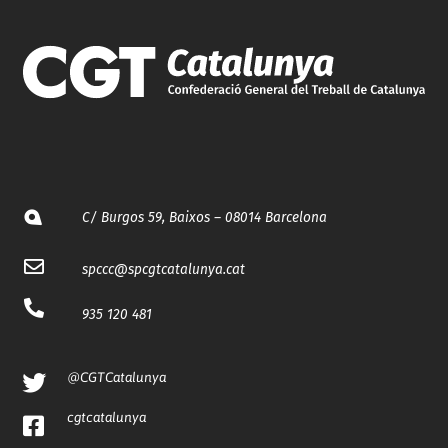
C/ Burgos 59, Baixos – 08014 Barcelona
spccc@
spcgtcatalunya.cat
935 120 481
@CGTCatalunya
cgtcatalunya