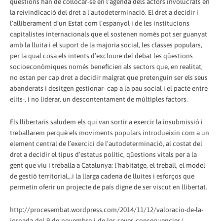
qüestions han de col·locar-se en l’agenda dels actors involucrats en
la reivindicació del dret a l’autodeterminació. El dret a decidir i
l’alliberament d’un Estat com l’espanyol i de les institucions
capitalistes internacionals que el sostenen només pot ser guanyat
amb la lluita i el suport de la majoria social, les classes populars,
per la qual cosa els intents d’excloure del debat les qüestions
socioeconòmiques només beneficien als sectors que, en realitat,
no estan per cap dret a decidir malgrat que pretenguin ser els seus
abanderats i desitgen gestionar- cap a la pau social i el pacte entre
elits-, i no liderar, un descontentament de múltiples factors.
Els llibertaris saludem els qui van sortir a exercir la insubmissió i
treballarem perquè els moviments populars introdueixin com a un
element central de l’exercici de l’autodeterminació, al costat del
dret a decidir el tipus d’estatus polític, qüestions vitals per a la
gent que viu i treballa a Catalunya: l’habitatge, el treball, el model
de gestió territorial,..i la llarga cadena de lluites i esforços que
permetin oferir un projecte de país digne de ser viscut en llibertat.
http://procesembat.wordpress.com/2014/11/12/valoracio-de-la-
jornada-del-9-de-novembre-i-de-les-seves-consequencies/