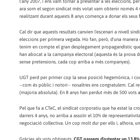
l'any 2007, i ens vam tornar a presentar a les eleccions, p
ara som el segon sindicat més votat vam obtenir només 4 vo
realitzant durant aquests 8 anys comença a donar els seus fr
Cal dir que aquests resultats canvien l'escenari a nivell si
eleccions per primera vegada. Ho fan, però, d'una manera d
tenim en compte el gran desplegament propagandístic que h
han abocat a la campanya electoral (aquesta és la prova de
sense pretensions, cada cop arriba a més companyes).
UGT perd per primer cop la seva posició hegemònica, i conti
--com és públic i notori-- nosaltres ens congratulem. Cal r
(majoria absoluta). En 8 anys han perdut més de 500 vots a l
Pel que fa a CTeC, el sindicat corporatiu que ha estat la c
darrers 4 anys, no arriba a assolir el 10% de representativita
negociació col·lectiva. Un cop molt dur per ells i, alhora, u
Gràcies als vots obtinguts,
CGT passem d'ostentar un 13,8% d