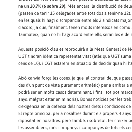
ne un 20,7% (6 sobre 29)
. Més encara, la distribució de de
(passen de tenir 15 delegades entre tots dos a tenir-ne 12),
en les quals hi hagi discrepància entre els 2 sindicats ma
d'acord, ja que, finalment, tenen molts interessos en comú a 
Tanmateix, quan no hi hagi acord entre ells, seran les 6 del
Aquesta posició clau es reproduirà a la Mesa General de N
UGT tindran idèntica representativitat (atès que UGT suma
cens de 10), i CGT estarem en situació de decidir quan hi ha
Això canvia força les coses, ja que, al contrari del que pas
des d'un punt de vista purament aritmètic) per a arribar a
podrà ser en molts casos determinant, i fins i tot pot marca
anys, malgrat estar en minoria). Bones notícies per les treb
d'exigència en la defensa dels nostres drets i condicions de
El repte principal per a nosaltres durant els propers 4 anys
dipositat en nosaltres, però també, i sobretot, fer créixer 
les assemblees, més companys i companyes de tots els cent