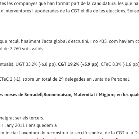
totes les companyes que han format part de la candidatura, les que ha
 d'interventores i apoderades de la CGT el dia de les eleccions. Sense
 que recull finalment l'acta global d'escrutini, i no 435, com havíem
l de 2.260 vots vàlids.
ntuals), UGT 33,2% (-6,8 pp),
CGT 19,2% (+5,9 pp)
, CTeC 8,3% (-1,6 pp
 CTeC 2 (-1), sobre un total de 29 delegades en Junta de Personal.
les meses de Serradell,Bonnemaison, Maternitat i Migjorn, en les qual
algrat ser els tercers,
r l'any 2011 i ens quedem a
iniciar l'aventura de reconstruir la secció sindical de la CGT a la D