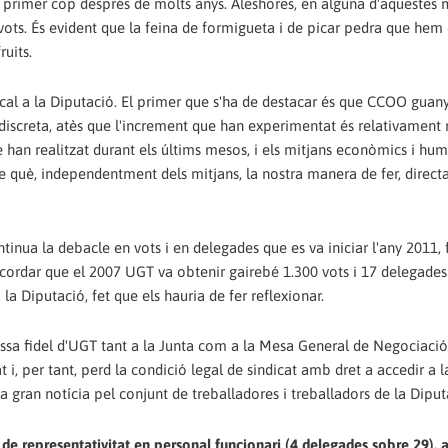
er primer cop després de molts anys. Aleshores, en alguna d'aquestes
ts. És evident que la feina de formigueta i de picar pedra que hem 
uits.
ndical a la Diputació. El primer que s'ha de destacar és que CCOO guan
iscreta, atès que l'increment que han experimentat és relativament re
an realitzat durant els últims mesos, i els mitjans econòmics i hu
 què, independentment dels mitjans, la nostra manera de fer, directa
nua la debacle en vots i en delegades que es va iniciar l'any 2011, f
ecordar que el 2007 UGT va obtenir gairebé 1.300 vots i 17 delegades
a Diputació, fet que els hauria de fer reflexionar.
rossa fidel d'UGT tant a la Junta com a la Mesa General de Negociació
t i, per tant, perd la condició legal de sindicat amb dret a accedir a l
na gran notícia pel conjunt de treballadores i treballadors de la Diput
e representativitat en personal funcionari (4 delegades sobre 29), a