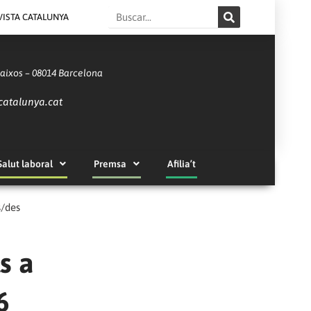
Search
VISTA CATALUNYA
Baixos – 08014 Barcelona
catalunya.cat
Salut laboral
Premsa
Afilia’t
s/des
s a
6