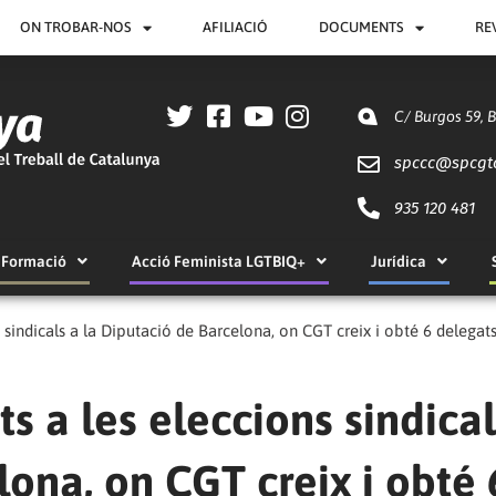
ON TROBAR-NOS
AFILIACIÓ
DOCUMENTS
RE
C/ Burgos 59, 
spccc@
spcgt
935 120 481
Formació
Acció Feminista LGTBIQ+
Jurídica
s sindicals a la Diputació de Barcelona, on CGT creix i obté 6 delegat
ts a les eleccions sindical
lona, on CGT creix i obté 