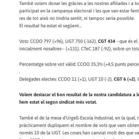
També volem donar les gràcies a les nostres afiliades i a 
participat en la campanya electoral i les que van estar fent
res de tot això no tindria sentit, ni tampoc seria possible.
El resultat ha estat el següent...
Vots: CCOO 797 (+96), UGT 750 (-162),
CGT 434
--que és el
inicialment nosaltres-- (+131), CTeC 187 (-92), sobre un tota
Percentatge sobre vot vàlid: CCOO 35,3% (+4,5 punts perce
.
Delegades electes: CCOO 11 (+1), UGT 10 (-2),
CGT 6 (+2)
,
Volem destacar el bon resultat de la nostra candidatura a 
hem estat el segon sindicat més votat.
També el de la mesa d'Urgell-Escola Industrial, en la qual, m
pràcticament dupliquem el nombre de vots que vam obteni
només 10 de la UGT. Les coses han canviat molt des que vam 