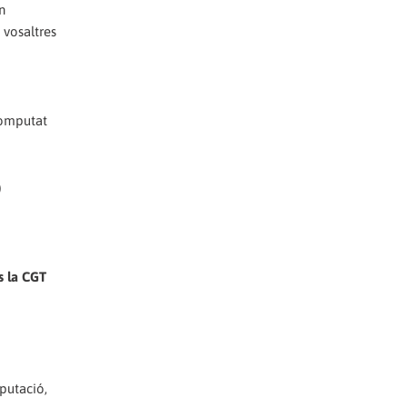
n
 vosaltres
 computat
)
s la CGT
iputació,