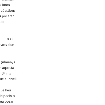
a Junta
s qüestions
es posaran
ar.
a, CCOO i
vots d'un
s (almenys
en aquesta
s últims
ue el nivell
 que heu
icipació a
deu posar