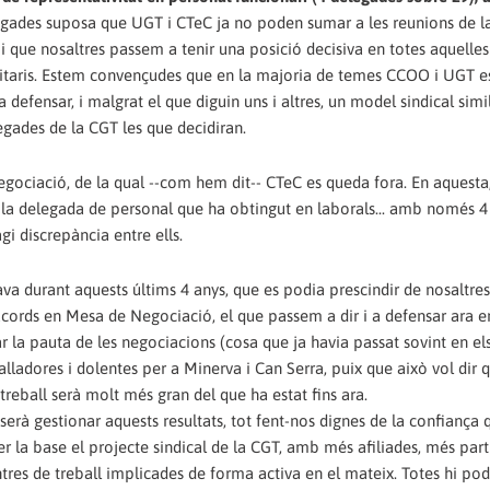
legades suposa que UGT i CTeC ja no poden sumar a les reunions de l
 i que nosaltres passem a tenir una posició decisiva en totes aquelle
joritaris. Estem convençudes que en la majoria de temes CCOO i UGT 
defensar, i malgrat el que diguin uns i altres, un model sindical simil
egades de la CGT les que decidiran.
egociació, de la qual --com hem dit-- CTeC es queda fora. En aquest
 la delegada de personal que ha obtingut en laborals... amb només 4 
gi discrepància entre ells.
sava durant aquests últims 4 anys, que es podia prescindir de nosaltre
 acords en Mesa de Negociació, el que passem a dir i a defensar ara 
r la pauta de les negociacions (cosa que ja havia passat sovint en el
alladores i dolentes per a Minerva i Can Serra, puix que això vol dir q
 treball serà molt més gran del que ha estat fins ara.
 serà gestionar aquests resultats, tot fent-nos dignes de la confiança
per la base el projecte sindical de la CGT, amb més afiliades, més part
res de treball implicades de forma activa en el mateix. Totes hi po