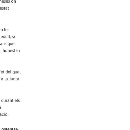
 meses on
estat
ya les
duït, si
mans que
, honesta i
et del qual
 a la Junta
 durant els
a
ació.
 ostentar-