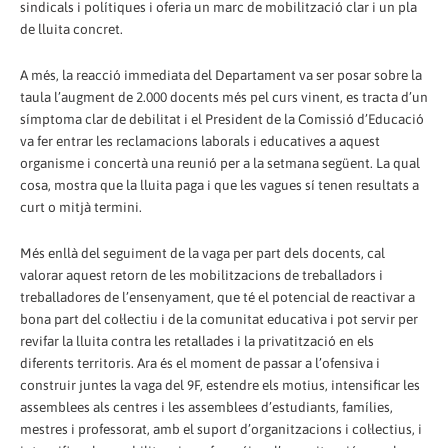
sindicals i polítiques i oferia un marc de mobilització clar i un pla
de lluita concret.
A més, la reacció immediata del Departament va ser posar sobre la
taula l’augment de 2.000 docents més pel curs vinent, es tracta d’un
símptoma clar de debilitat i el President de la Comissió d’Educació
va fer entrar les reclamacions laborals i educatives a aquest
organisme i concertà una reunió per a la setmana següent. La qual
cosa, mostra que la lluita paga i que les vagues sí tenen resultats a
curt o mitjà termini.
Més enllà del seguiment de la vaga per part dels docents, cal
valorar aquest retorn de les mobilitzacions de treballadors i
treballadores de l’ensenyament, que té el potencial de reactivar a
bona part del col·lectiu i de la comunitat educativa i pot servir per
revifar la lluita contra les retallades i la privatització en els
diferents territoris. Ara és el moment de passar a l’ofensiva i
construir juntes la vaga del 9F, estendre els motius, intensificar les
assemblees als centres i les assemblees d’estudiants, famílies,
mestres i professorat, amb el suport d’organitzacions i col·lectius, i