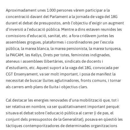
Aproximadament unes 1.000 persones vàrem participar a la
concentració davant del Parlament a la jornada de vaga del 18G
durant el debat de presupostos, amb l’objectiu d’exigir un augment
d’inversió a l’educació pública. Mentre a dins estaven reunides les
comissions d’educació, sanitat, etc. a fora cridàvem juntes les
assemblees grogues, plataformes i coordinadores per l’escola
pública, la marea blanca, la marea pensionista, la marea turquesa,
la PAICAM, les Kellys, Drets per totes, feministes indignades,
ateneus i assemblees llibertàries, sindicats de docents i
d’estudiants, etc. Aquest suport a la vaga del 18G, convocada per
CGT Ensenyament, va ser molt important, i posa de manifest la
necessitat de buscar lluites aglutinadores, fronts comuns, i tornar
als carrers amb plans de lluita i objectius clars.
Cal destacar les energies renovades d’una mobilització que, tot i
ser relativa en nombre, va ser qualitativament important perquè:
situava el debat sobre l’educació pública al carrer (i de pas, el
conjunt dels pressupostos de la Generalitat), posava en qüestió les
tàctiques contemporitzadores de determinades organitzacions