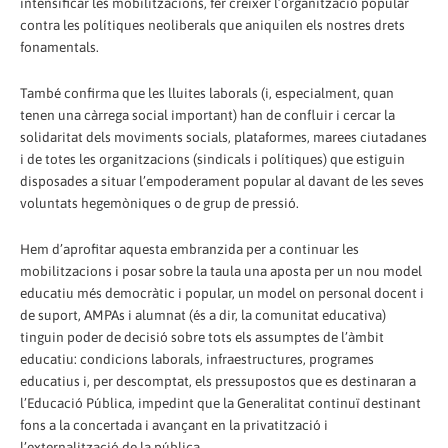
intensificar les mobilitzacions, fer créixer l’organització popular
contra les polítiques neoliberals que aniquilen els nostres drets
fonamentals.
També confirma que les lluites laborals (i, especialment, quan
tenen una càrrega social important) han de confluir i cercar la
solidaritat dels moviments socials, plataformes, marees ciutadanes
i de totes les organitzacions (sindicals i polítiques) que estiguin
disposades a situar l’empoderament popular al davant de les seves
voluntats hegemòniques o de grup de pressió.
Hem d’aprofitar aquesta embranzida per a continuar les
mobilitzacions i posar sobre la taula una aposta per un nou model
educatiu més democràtic i popular, un model on personal docent i
de suport, AMPAs i alumnat (és a dir, la comunitat educativa)
tinguin poder de decisió sobre tots els assumptes de l’àmbit
educatiu: condicions laborals, infraestructures, programes
educatius i, per descomptat, els pressupostos que es destinaran a
l’Educació Pública, impedint que la Generalitat continuï destinant
fons a la concertada i avançant en la privatització i
l’externalització de la pública.