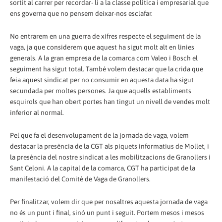
sortit al carrer per recordar- li a la classe política i empresarial que
ens governa que no pensem deixar-nos esclafar.
No entrarem en una guerra de xifres respecte el seguiment de la
vaga, ja que considerem que aquest ha sigut molt alt en linies
generals. A la gran empresa de la comarca com Valeo i Bosch el
seguiment ha sigut total. També volem destacar que la crida que
feia aquest sindicat per no consumir en aquesta data ha sigut
secundada per moltes persones. Ja que aquells establiments
esquirols que han obert portes han tingut un nivell de vendes molt
inferior al normal.
Pel que fa el desenvolupament de la jornada de vaga, volem
destacar la presència de la CGT als piquets informatius de Mollet, i
la presència del nostre sindicat a les mobilitzacions de Granollers i
Sant Celoni. A la capital de la comarca, CGT ha participat de la
manifestació del Comitè de Vaga de Granollers.
Per finalitzar, volem dir que per nosaltres aquesta jornada de vaga
no és un punt i final, sinó un punt i seguit. Portem mesos i mesos