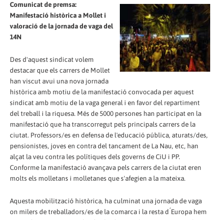
Comunicat de premsa:
Manifestació històrica a Mollet i
valoració de la jornada de vaga del
14N
Des d'aquest sindicat volem
destacar que els carrers de Mollet
han viscut avui una nova jornada
històrica amb motiu de la manifestació convocada per aquest
sindicat amb motiu de la vaga general i en favor del repartiment
del treball i la riquesa. Més de 5000 persones han participat en la
manifestació que ha transcorregut pels principals carrers de la
ciutat. Professors/es en defensa de l'educació pública, aturats/des,
pensionistes, joves en contra del tancament de La Nau, etc, han
alçat la veu contra les polítiques dels governs de CiU i PP.
Conforme la manifestació avançava pels carrers de la ciutat eren
molts els molletans i molletanes que s'afegien a la mateixa.
Aquesta mobilització històrica, ha culminat una jornada de vaga
on milers de treballadors/es de la comarca i la resta d ́Europa hem