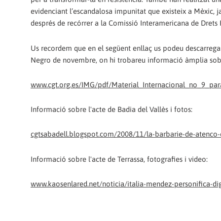
evidenciant l’escandalosa impunitat que existeix a Mèxic, ja
després de recórrer a la Comissió Interamericana de Drets
Us recordem que en el següent enllaç us podeu descarregar e
Negro de novembre, on hi trobareu informació àmplia sob
www.cgt.org.es/IMG/pdf/Material_Internacional_no_9_par
Informació sobre l'acte de Badia del Vallès i fotos:
cgtsabadell.blogspot.com/2008/11/la-barbarie-de-atenco-
Informació sobre l'acte de Terrassa, fotografies i video:
www.kaosenlared.net/noticia/italia-mendez-personifica-d