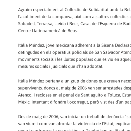
Agraim especialment al Col·lectiu de Solidaritat amb la Rebel
l'acolliment de la companya, així com als altres col·lectius
Sabadell, Terrassa, Lleida i Reus, Casal de l'Esquerra de Ba
Centre Llatinoamericà de Reus.
Itàlia Méndez, jove mexicana adherent a la Sisena Declarac
detingudes en els operatius policials de San Salvador Atenc
moviments socials i les lluites populars que es viu en aquel
mesures socials i judicials que s’han adoptat.
Itàlia Méndez pertany a un grup de dones que creuen necessa
supervivents, doncs al maig de 2006 van ser arrestades des
Atenco, i recloses en el penal de Santiaguito a Toluca, Est
Mèxic, intentant difondre l’ocorregut, però vist des d’un pa
Des de maig de 2006, van iniciar un treball de denúncia “so
van viure i com van afrontar la violència de l’Estat, explic
per a transformar-la en resistència. També han realitzat una