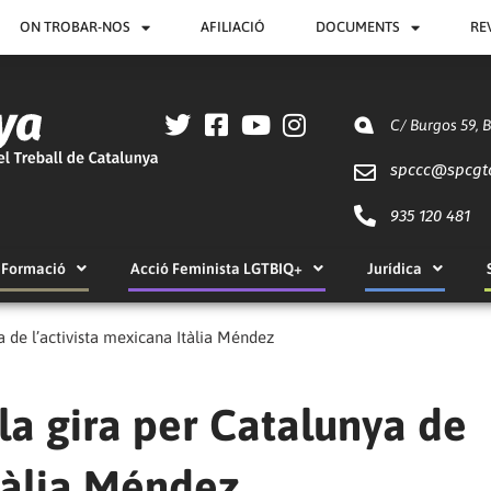
ON TROBAR-NOS
AFILIACIÓ
DOCUMENTS
RE
C/ Burgos 59, 
spccc@
spcgt
935 120 481
Formació
Acció Feminista LGTBIQ+
Jurídica
a de l’activista mexicana Itàlia Méndez
 la gira per Catalunya de
Itàlia Méndez