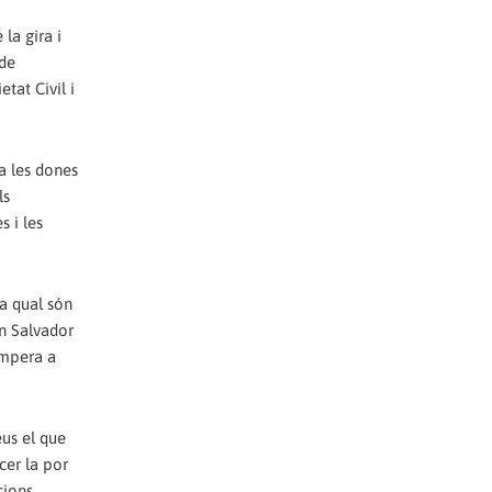
la gira i
 de
tat Civil i
a les dones
ls
s i les
la qual són
an Salvador
impera a
eus el que
cer la por
cions,