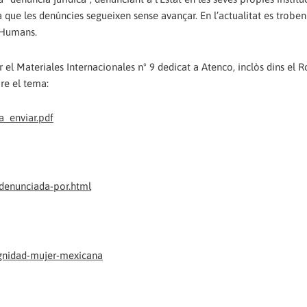
 que les denúncies segueixen sense avançar. En l’actualitat es troben 
 Humans.
l Materiales Internacionales nº 9 dedicat a Atenco, inclòs dins el R
re el tema:
a_enviar.pdf
denunciada-por.html
ignidad-mujer-mexicana