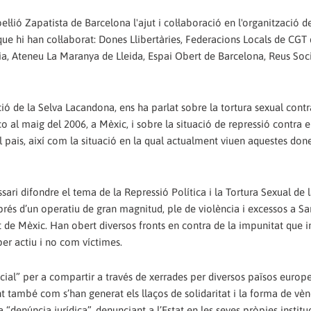
·lió Zapatista de Barcelona l'ajut i col·laboració en l'organització de 
 que hi han col·laborat: Dones Llibertàries, Federacions Locals de CGT
dia, Ateneu La Maranya de Lleida, Espai Obert de Barcelona, Reus Socie
ió de la Selva Lacandona, ens ha parlat sobre la tortura sexual contr
o al maig del 2006, a Mèxic, i sobre la situació de repressió contra e
l pais, així com la situació en la qual actualment viuen aquestes done
ri difondre el tema de la Repressió Política i la Tortura Sexual de 
prés d’un operatiu de gran magnitud, ple de violència i excessos a S
at de Mèxic. Han obert diversos fronts en contra de la impunitat que 
per actiu i no com víctimes.
cial” per a compartir a través de xerrades per diversos països europ
ant també com s’han generat els llaços de solidaritat i la forma de vèn
 “denúncia jurídica”, denunciant a l’Estat en les seves pròpies institu