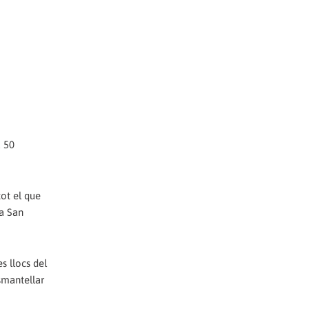
a 50
tot el que
 a San
s llocs del
esmantellar