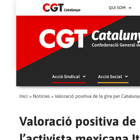
QUI SOM
Acció Sindical
Acció Social
Inici
>
Notícies
>
Valoració positiva de la gira per Cataluny
Valoració positiva de
l’activista mexicana 