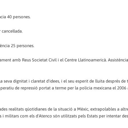
ncia 40 persones.
 cancel·lada.
tència 25 persones.
ament amb Reus Societat Civil i el Centre Llatinoamericà. Assistènci
seva dignitat i claretat d'idees, i el seu esperit de lluita després de 
ge operatiu de repressió portat a terme per la policia mexicana el 2006
des realitats qúotidianes de la situació a Mèxic, extrapolables a altre
s i militars com els d'Atenco són utilitzats pels Estats per intentar d