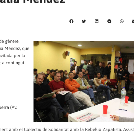
de gènere,
alia Méndez, que
nvitada per la
 a contingut i
erra (Av.
nt amb el Col·lectiu de Solidaritat amb la Rebel·lió Zapatista. Assis