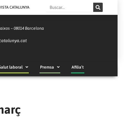
Search
VISTA CATALUNYA
Baixos – 08014 Barcelona
catalunya.cat
Salut laboral
Premsa
Afilia’t
març