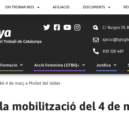
ON TROBAR-NOS
AFILIACIÓ
DOCUMENTS
RE
C/ Burgos 59, 
spccc@
spcgt
935 120 481
Formació
Acció Feminista LGTBIQ+
Jurídica
del 4 de març a Mollet del Vallès
 la mobilització del 4 de 