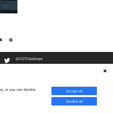
@CGTCatalunya
cgtcatalunya
CGTCatalunya
cgtcatalunya
es, or you can decline
Accept all
Decline all