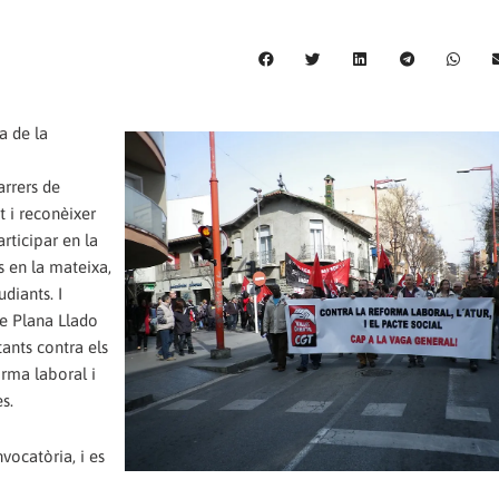
a de la
arrers de
ot i reconèixer
ticipar en la
s en la mateixa,
diants. I
e Plana Llado
ants contra els
orma laboral i
s.
nvocatòria, i es