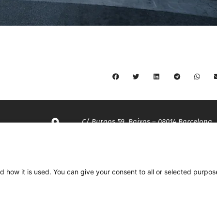
C/ Burgos 59, Baixos – 08014 Barcelona
spccc@
spcgtcatalunya.cat
d how it is used. You can give your consent to all or selected purpos
935 120 481