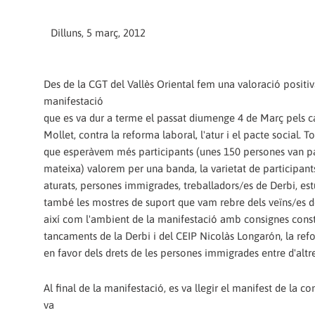
Dilluns, 5 març, 2012
Des de la CGT del Vallès Oriental fem una valoració positiv
manifestació
que es va dur a terme el passat diumenge 4 de Març pels c
Mollet, contra la reforma laboral, l'atur i el pacte social. T
que esperàvem més participants (unes 150 persones van par
mateixa) valorem per una banda, la varietat de participant
aturats, persones immigrades, treballadors/es de Derbi, estu
també les mostres de suport que vam rebre dels veïns/es d
així com l'ambient de la manifestació amb consignes const
tancaments de la Derbi i del CEIP Nicolàs Longarón, la ref
en favor dels drets de les persones immigrades entre d'altre
Al final de la manifestació, es va llegir el manifest de la co
va