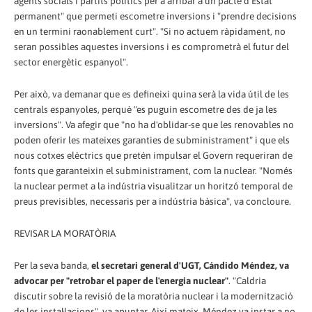
agents socials i partits polítics per a arribar a un pacte d'Estat
permanent" que permeti escometre inversions i "prendre decisions
en un termini raonablement curt". "Si no actuem ràpidament, no
seran possibles aquestes inversions i es comprometrà el futur del
sector energètic espanyol".
Per això, va demanar que es defineixi quina serà la vida útil de les
centrals espanyoles, perquè "es puguin escometre des de ja les
inversions". Va afegir que "no ha d'oblidar-se que les renovables no
poden oferir les mateixes garanties de subministrament" i que els
nous cotxes elèctrics que pretén impulsar el Govern requeriran de
fonts que garanteixin el subministrament, com la nuclear. "Només
la nuclear permet a la indústria visualitzar un horitzó temporal de
preus previsibles, necessaris per a indústria bàsica", va concloure.
REVISAR LA MORATÒRIA
Per la seva banda,
el secretari general d'UGT, Cándido Méndez, va
advocar per "retrobar el paper de l'energia nuclear"
. "Caldria
discutir sobre la revisió de la moratòria nuclear i la modernització
de les instal·lacions", va apuntar. Així mateix, Méndez va instar a no