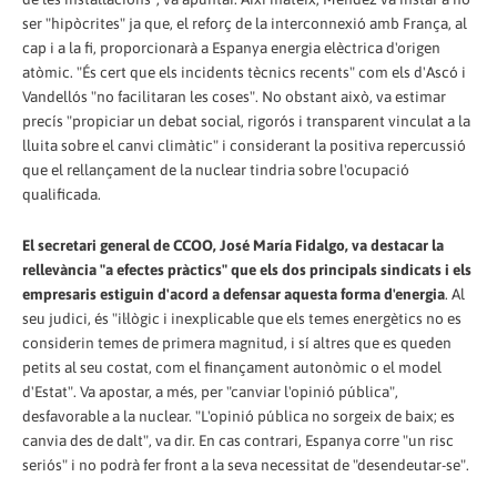
ser "hipòcrites" ja que, el reforç de la interconnexió amb França, al
cap i a la fi, proporcionarà a Espanya energia elèctrica d'origen
atòmic. "És cert que els incidents tècnics recents" com els d'Ascó i
Vandellós "no facilitaran les coses". No obstant això, va estimar
precís "propiciar un debat social, rigorós i transparent vinculat a la
lluita sobre el canvi climàtic" i considerant la positiva repercussió
que el rellançament de la nuclear tindria sobre l'ocupació
qualificada.
El secretari general de CCOO, José María Fidalgo, va destacar la
rellevància "a efectes pràctics" que els dos principals sindicats i els
empresaris estiguin d'acord a defensar aquesta forma d'energia
. Al
seu judici, és "il·lògic i inexplicable que els temes energètics no es
considerin temes de primera magnitud, i sí altres que es queden
petits al seu costat, com el finançament autonòmic o el model
d'Estat". Va apostar, a més, per "canviar l'opinió pública",
desfavorable a la nuclear. "L'opinió pública no sorgeix de baix; es
canvia des de dalt", va dir. En cas contrari, Espanya corre "un risc
seriós" i no podrà fer front a la seva necessitat de "desendeutar-se".