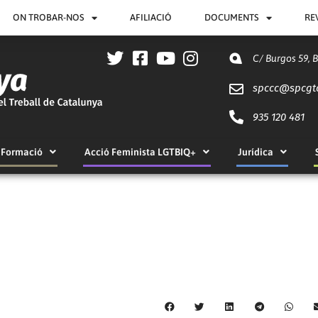
ON TROBAR-NOS
AFILIACIÓ
DOCUMENTS
RE
C/ Burgos 59, 
spccc@
spcgt
935 120 481
Formació
Acció Feminista LGTBIQ+
Jurídica