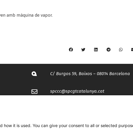
naven amb màquina de vapor.
C/ Burgos 59, Baixos – 08014 Barcelona
spccc@
spcgtcatalunya.cat
935 120 481
d how it is used. You can give your consent to all or selected purpos