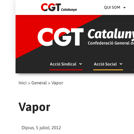
QUI SOM
Acció Sindical
Acció Social
Inici
>
General
>
Vapor
Vapor
Dijous, 5 juliol, 2012