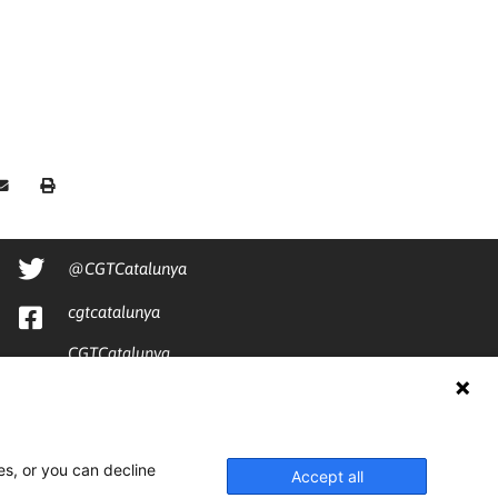
@CGTCatalunya
cgtcatalunya
CGTCatalunya
cgtcatalunya
es, or you can decline
Accept all