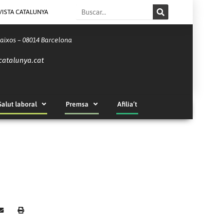
Search
VISTA CATALUNYA
Baixos – 08014 Barcelona
catalunya.cat
Salut laboral
Premsa
Afilia’t