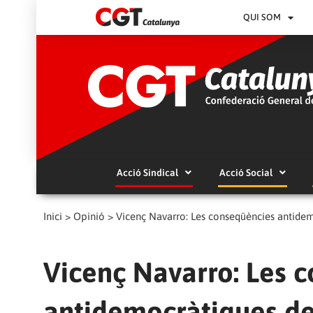
QUI SOM
Acció Sindical
Acció Social
Inici
>
Opinió
>
Vicenç Navarro: Les conseqüències antidem
Vicenç Navarro: Les 
antidemocràtiques de