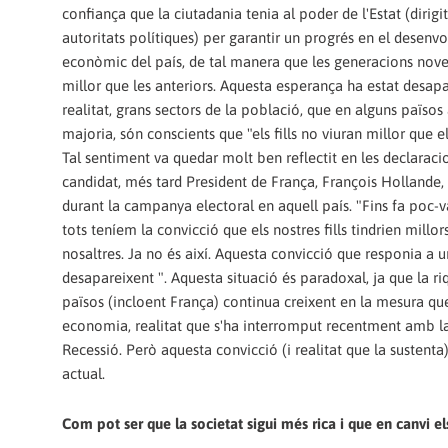
confiança que la ciutadania tenia al poder de l'Estat (dirigit
autoritats polítiques) per garantir un progrés en el desen
econòmic del país, de tal manera que les generacions nove
millor que les anteriors. Aquesta esperança ha estat desapa
realitat, grans sectors de la població, que en alguns països 
majoria, són conscients que "els fills no viuran millor que e
Tal sentiment va quedar molt ben reflectit en les declaraci
candidat, més tard President de França, François Hollande,
durant la campanya electoral en aquell país. "Fins fa poc-v
tots teníem la convicció que els nostres fills tindrien millor
nosaltres. Ja no és així. Aquesta convicció que responia a un
desapareixent ". Aquesta situació és paradoxal, ja que la ri
països (incloent França) continua creixent en la mesura que
economia, realitat que s'ha interromput recentment amb l
Recessió. Però aquesta convicció (i realitat que la sustenta
actual.
Com pot ser que la societat sigui més rica i que en canvi els