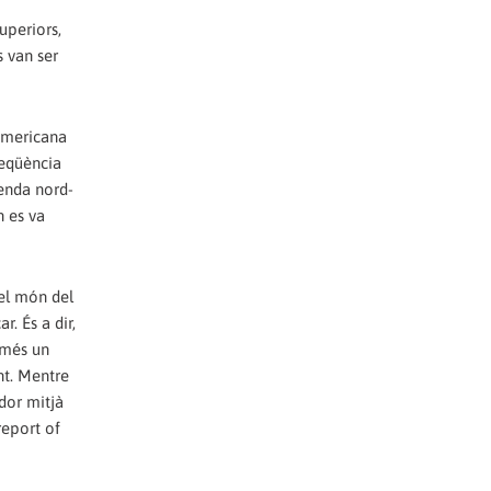
uperiors,
s van ser
-americana
seqüència
renda nord-
n es va
pel món del
. És a dir,
omés un
nt. Mentre
dor mitjà
report of