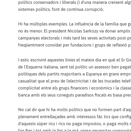
polítics conservadors i liberals (i d'una manera creixent al
sistemes polítics, font de contínua corrupció.
Hi ha múltiples exemples. La influència de la família que g
no és menor. El president Nicolas Sarkozy va donar amplis a
campanyes electorals i més tard les seves activitats post-p
freqüentment convidat per fundacions i grups de reflexió pe
I estic escrivint aquestes línies el mateix dia en què el Sr
de l'Esquerra italiana, sent tal polític un assessor ben paga
polítiques dels partits majoritaris a Espanya en grans empr
casualitat que el preu de l'electricitat i de les trucades tel
complicitat entre els grups financers i econòmics i la class
banca amb els seus coneguts paradisos fiscals es basa pre
No cal dir que hi ha molts polítics que no formen part d'aq
plenament entrellaçades amb interessos fàc tics que config
d'aquests súper rics i rics no paga impostos, o paga molts 
fan fins i tot amb la llei a la mà, sense necessitar comport