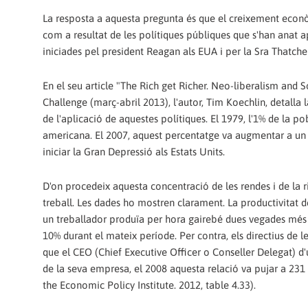
La resposta a aquesta pregunta és que el creixement econòm
com a resultat de les polítiques públiques que s'han anat ap
iniciades pel president Reagan als EUA i per la Sra Thatche
En el seu article "The Rich get Richer. Neo-liberalism and 
Challenge (març-abril 2013), l'autor, Tim Koechlin, detalla
de l'aplicació de aquestes polítiques. El 1979, l'1% de la 
americana. El 2007, aquest percentatge va augmentar a un 2
iniciar la Gran Depressió als Estats Units.
D'on procedeix aquesta concentració de les rendes i de la r
treball. Les dades ho mostren clarament. La productivitat d
un treballador produïa per hora gairebé dues vegades més e
10% durant el mateix període. Per contra, els directius de
que el CEO (Chief Executive Officer o Conseller Delegat) 
de la seva empresa, el 2008 aquesta relació va pujar a 23
the Economic Policy Institute. 2012, table 4.33).