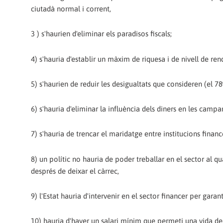
ciutadà normal i corrent,
3 ) s'haurien d'eliminar els paradisos fiscals;
4) s'hauria d'establir un màxim de riquesa i de nivell de r
5) s'haurien de reduir les desigualtats que consideren (el 
6) s'hauria d'eliminar la influència dels diners en les campan
7) s'hauria de trencar el maridatge entre institucions financ
8) un polític no hauria de poder treballar en el sector al q
després de deixar el càrrec,
9) l'Estat hauria d'intervenir en el sector financer per garant
10) hauria d'haver un salari mínim que permeti una vida dec