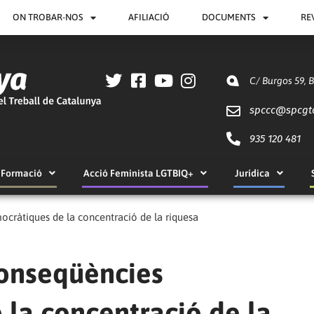
ON TROBAR-NOS
AFILIACIÓ
DOCUMENTS
RE
C/ Burgos 59, 
spccc@
spcgt
935 120 481
Formació
Acció Feminista LGTBIQ+
Jurídica
ocràtiques de la concentració de la riquesa
conseqüències
 la concentració de la