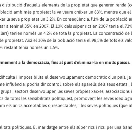
la distribució d'aquells elements de la propietat que generen renda (
a població amb més propietat la va veure créixer un 83%, mentre que e
ixar la seva propietat un 3,2%. En conseqüència, l'1% de la població
sar a tenir el 35% en 2007. El 10% dels súper rics en 2007 tenia el 73%
ulars) tenien només un 4,2% de tota la propietat. La concentració de 
de propietat. Així el 10% de la població tenia el 98,5% de tots els val
90% restant tenia només un 1,5%.
mement a la democràcia, fins al punt d'eliminar-la en molts països.
ificulta i impossibilita el desenvolupament democràtic d'un país, ja
e influència, podria dir control, sobre els aparells dels seus estats i 
s grups i sectors desenvolupen les seves pròpies xarxes, associacions i
cs de totes les sensibilitats polítiques), promovent les seves ideologi
om els únics acceptables o respectables, i les seves polítiques (que 
itats polítiques. El maridatge entre els súper rics i rics, per una banda