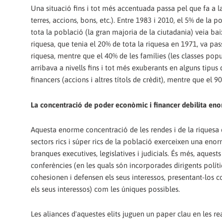
Una situació fins i tot més accentuada passa pel que fa a 
terres, accions, bons, etc.). Entre 1983 i 2010, el 5% de l
tota la població (la gran majoria de la ciutadania) veia ba
riquesa, que tenia el 20% de tota la riquesa en 1971, va pas
riquesa, mentre que el 40% de les famílies (les classes pop
arribava a nivells fins i tot més exuberants en alguns tipus 
financers (accions i altres títols de crèdit), mentre que el 
La concentració de poder econòmic i financer debilita enor
Aquesta enorme concentració de les rendes i de la riquesa d
sectors rics i súper rics de la població exerceixen una enorm
branques executives, legislatives i judicials. És més, aquest
conferències (en les quals són incorporades dirigents políti
cohesionen i defensen els seus interessos, presentant-los c
els seus interessos) com les úniques possibles.
Les aliances d'aquestes elits juguen un paper clau en les real