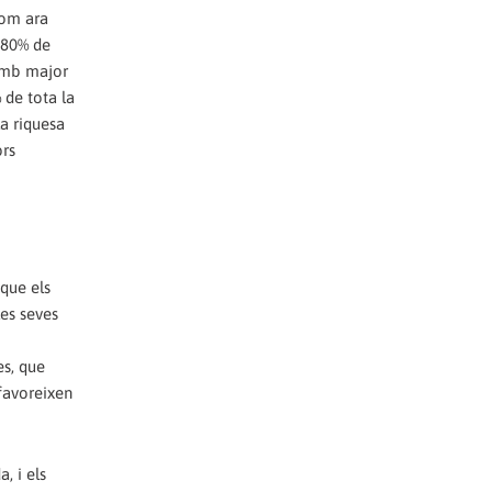
com ara
l 80% de
 amb major
 de tota la
la riquesa
ors
 que els
les seves
es, que
afavoreixen
, i els