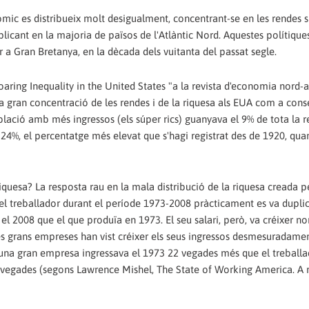
ic es distribueix molt desigualment, concentrant-se en les rendes s
licant en la majoria de països de l'Atlàntic Nord. Aquestes polítique
r a Gran Bretanya, en la dècada dels vuitanta del passat segle.
Soaring Inequality in the United States "a la revista d'economia nord
 la gran concentració de les rendes i de la riquesa als EUA com a con
població amb més ingressos (els súper rics) guanyava el 9% de tota la 
4%, el percentatge més elevat que s'hagi registrat des de 1920, qua
iquesa? La resposta rau en la mala distribució de la riquesa creada 
el treballador durant el període 1973-2008 pràcticament es va duplicar
l 2008 que el que produïa en 1973. El seu salari, però, va créixer n
 les grans empreses han vist créixer els seus ingressos desmesuradame
d'una gran empresa ingressava el 1973 22 vegades més que el treballa
1 vegades (segons Lawrence Mishel, The State of Working America. A 