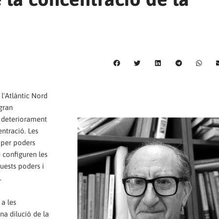
 l'Atlàntic Nord
gran
n deteriorament
ntració. Les
s per poders
 configuren les
uests poders i
.
 a les
a dilució de la