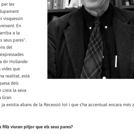
 per les
volupament
s visquessin
reixent. En
arriba a la
ls seus pares".
ons del
 expressades
a dir Hollande-
s vides que
a realitat, està
quesa dels
 creix la seva
a Gran
) ja existia abans de la Recessió tot i que s'ha accentuat encara més a
 fills viuran pitjor que els seus pares?