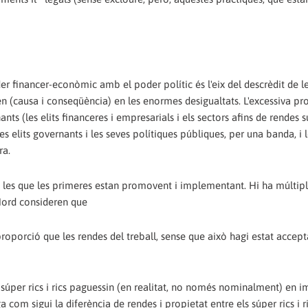
er financer-econòmic amb el poder polític és l'eix del descrèdit de l
 (causa i conseqüència) en les enormes desigualtats. L'excessiva pr
nts (les elits financeres i empresarials i els sectors afins de rendes s
s elits governants i les seves polítiques públiques, per una banda, i l
ra.
a les que les primeres estan promovent i implementant. Hi ha múltip
 Nord consideren que
proporció que les rendes del treball, sense que això hagi estat accept
ls súper rics i rics paguessin (en realitat, no només nominalment) en 
om sigui la diferència de rendes i propietat entre els súper rics i ri