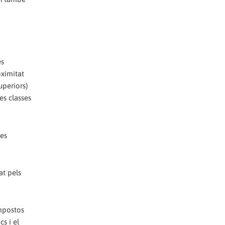
es
oximitat
uperiors)
es classes
les
at pels
impostos
cs i el