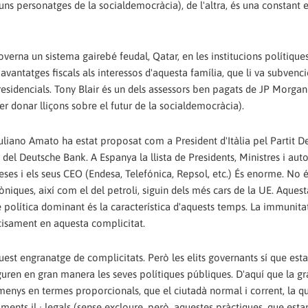
guns personatges de la socialdemocràcia), de l'altra, és una constant e
overna un sistema gairebé feudal, Qatar, en les institucions polítiqu
vantatges fiscals als interessos d'aquesta família, que li va subvenci
residencials. Tony Blair és un dels assessors ben pagats de JP Morgan 
r donar lliçons sobre el futur de la socialdemocràcia).
 Giuliano Amato ha estat proposat com a President d'Itàlia pel Partit 
t del Deutsche Bank. A Espanya la llista de Presidents, Ministres i auto
eses i els seus CEO (Endesa, Telefónica, Repsol, etc.) És enorme. No 
efòniques, així com el del petroli, siguin dels més cars de la UE. Aquest
e política dominant és la característica d'aquests temps. La immunita
cisament en aquesta complicitat.
uest engranatge de complicitats. Però les elits governants sí que est
uren en gran manera les seves polítiques públiques. D'aquí que la g
menys en termes proporcionals, que el ciutadà normal i corrent, la q
aments il · legals (sense excloure, però, aquestes pràctiques, que est