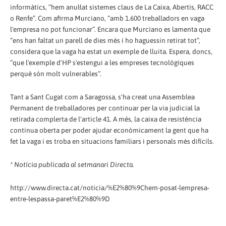
informàtics, “hem anul·lat sistemes claus de La Caixa, Abertis, RACC
o Renfe”. Com afirma Murciano, “amb 1.600 treballadors en vaga
l'empresa no pot funcionar”. Encara que Murciano es lamenta que
“ens han faltat un parell de dies més i ho haguessin retirat tot”,
considera que la vaga ha estat un exemple de lluita. Espera, doncs,
“que l'exemple d'HP s'estengui a les empreses tecnològiques
perquè són molt vulnerables”.
Tant a Sant Cugat com a Saragossa, s'ha creat una Assemblea
Permanent de treballadores per continuar per la via judicial la
retirada complerta de l'article 41. A més, la caixa de resistència
continua oberta per poder ajudar econòmicament la gent que ha
fet la vaga i es troba en situacions familiars i personals més difícils.
* Notícia publicada al setmanari Directa.
http://www.directa.cat/noticia/%E2%80%9Chem-posat-lempresa-
entre-lespassa-paret%E2%80%9D