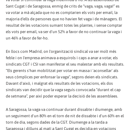
Sant Cugat i de Saragossa, enmig de crits de “vaga, vaga, vaga!” es
va votar a mà alçada que no es comptarien els vots per email, la
majoria d'ells de persones que no havien fet vaga i de mànagers. El
resultat de les votacions sumant totes les plantes, i sense comptar
els vots per email, va ser d'un 52% a favor de no continuar la vaga i
un 46% a favor de fer-ho.
En llocs com Madrid, on l'organització sindical va ser molt més
feble i on l'empresa animava a esquirols i caps a anar a votar, els
sindicats CGT i CSI van manifestar el seu malestar amb els resultats.
“Els gerents s'han mobilitzat per votar en massa i 'aconsellar' als
seus còmplices per enfonsar la vaga”, segons deien els sindicats.
Davant d'això, i malgrat els resultats de les votacions, els dos
sindicats van decidir que la vaga seguís convocada “durant el cap
de setmana”, per així poder esperar la decisió de les assemblees.
A Saragossa, la vaga va continuar durant dissabte i diumenge, amb
un seguiment d'un 80% en el torn de nit de dissabte i d'un 60% en el
torn de dia, segons dades de la CGT. Diumenge a la tarda a
Saragossa i dilluns al matí a Sant Cugat es decidia en votacions