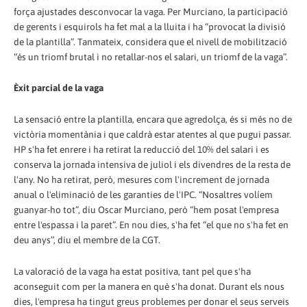
força ajustades desconvocar la vaga. Per Murciano, la participació
de gerents i esquirols ha fet mal a la lluita i ha “provocat la divisió
de la plantilla”. Tanmateix, considera que el nivell de mobilització
“és un triomf brutal i no retallar-nos el salari, un triomf de la vaga”.
Èxit parcial de la vaga
La sensació entre la plantilla, encara que agredolça, és si més no de
victòria momentània i que caldrà estar atentes al que pugui passar.
HP s'ha fet enrere i ha retirat la reducció del 10% del salari i es
conserva la jornada intensiva de juliol i els divendres de la resta de
l'any. No ha retirat, però, mesures com l'increment de jornada
anual o l'eliminació de les garanties de l'IPC. “Nosaltres volíem
guanyar-ho tot”, diu Oscar Murciano, però “hem posat l'empresa
entre l'espassa i la paret”. En nou dies, s'ha fet “el que no s'ha fet en
deu anys”, diu el membre de la CGT.
La valoració de la vaga ha estat positiva, tant pel que s'ha
aconseguit com per la manera en què s'ha donat. Durant els nous
dies, l'empresa ha tingut greus problemes per donar el seus serveis