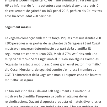
empreses poden implantar-lo de manera unilateral. Val a dir que
HP va informar de forma ostentosa a principis d'any una previsió
de creixement de gairebé un 10% per al 2013, però en els últims tres
anys ha acomiadat 260 persones.
Seguiment massiu
La vaga va començar amb molta força. Piquets massius d'entre 200
i 300 persones a les portes de les plantes de Saragossa i Sant Cugat
mostraven una gran determinació per part de la plantilla. El
seguiment era enorme: León 95%, Madrid 70%, Astúries amb una
mitjana del 90% o Sant Cugat amb el 95% en són alguns exemples.
“Aquesta ha estat la mobilització més gran en el sector informàtic”,
diu Oscar Murciano, delegat del comitè d'empresa i membre de
CGT. “La intensitat de la vaga amb manis i piquets cada dia ha estat
molt alta”, assegura.
En tan sols cinc dies, i davant l'alt seguiment i la unitat que
mostrava la plantilla, l'empresa va cedir en algunes de les
reivindicacions. Davant d'aquesta proposta, el mateix divendres es
va votar si continuar la vaga indefinida o no. A les assemblees de