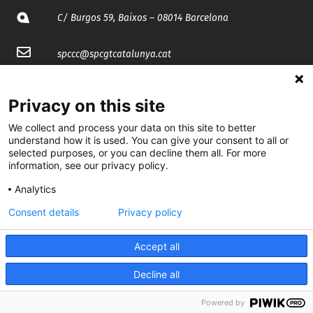
C/ Burgos 59, Baixos – 08014 Barcelona
spccc@
spcgtcatalunya.cat
935 120 481
Privacy on this site
We collect and process your data on this site to better
@CGTCatalunya
understand how it is used. You can give your consent to all or
selected purposes, or you can decline them all. For more
cgtcatalunya
information, see our privacy policy.
CGTCatalunya
Analytics
cgtcatalunya
Consent details
Privacy policy
Accept all
Desenvolupat per
Decline all
Powered by