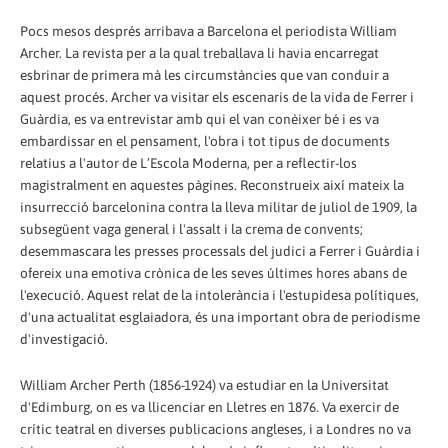
Pocs mesos després arribava a Barcelona el periodista William
Archer. La revista per a la qual treballava li havia encarregat
esbrinar de primera mà les circumstàncies que van conduir a
aquest procés. Archer va visitar els escenaris de la vida de Ferrer i
Guàrdia, es va entrevistar amb qui el van conèixer bé i es va
embardissar en el pensament, l'obra i tot tipus de documents
relatius a l'autor de L’Escola Moderna, per a reflectir-los
magistralment en aquestes pàgines. Reconstrueix així mateix la
insurrecció barcelonina contra la lleva militar de juliol de 1909, la
subsegüent vaga general i l'assalt i la crema de convents;
desemmascara les presses processals del judici a Ferrer i Guàrdia i
ofereix una emotiva crònica de les seves últimes hores abans de
l'execució. Aquest relat de la intolerància i l'estupidesa polítiques,
d'una actualitat esglaiadora, és una important obra de periodisme
d'investigació.
William Archer Perth (1856-1924) va estudiar en la Universitat
d'Edimburg, on es va llicenciar en Lletres en 1876. Va exercir de
crític teatral en diverses publicacions angleses, i a Londres no va