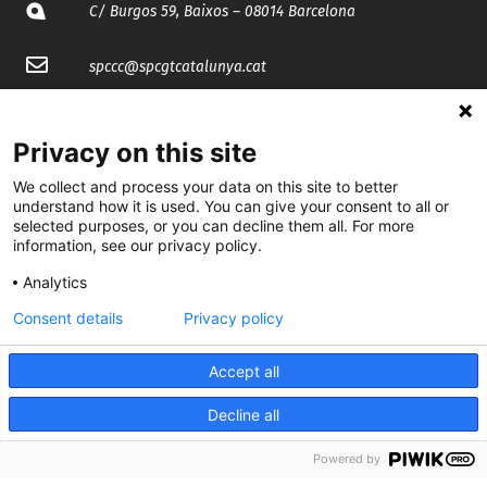
C/ Burgos 59, Baixos – 08014 Barcelona
spccc@
spcgtcatalunya.cat
935 120 481
Privacy on this site
@CGTCatalunya
We collect and process your data on this site to better
understand how it is used. You can give your consent to all or
selected purposes, or you can decline them all. For more
cgtcatalunya
information, see our privacy policy.
CGTCatalunya
Analytics
cgtcatalunya
Consent details
Privacy policy
Accept all
Desenvolupat per
Decline all
Powered by