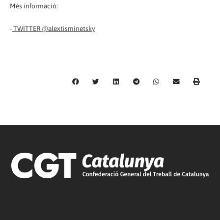
Més informació:
-
TWITTER @alextisminetsky