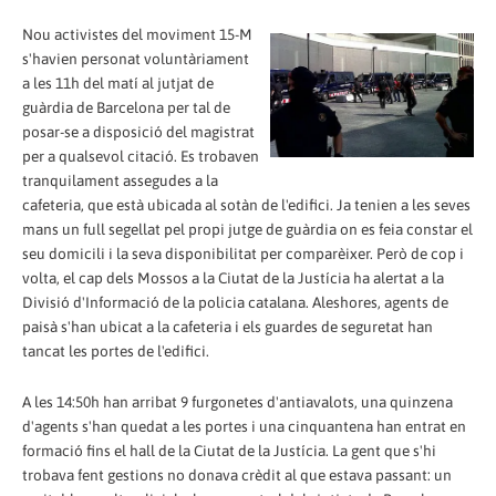
Nou activistes del moviment 15-M
s'havien personat voluntàriament
a les 11h del matí al jutjat de
guàrdia de Barcelona per tal de
posar-se a disposició del magistrat
per a qualsevol citació. Es trobaven
tranquilament assegudes a la
cafeteria, que està ubicada al sotàn de l'edifici. Ja tenien a les seves
mans un full segellat pel propi jutge de guàrdia on es feia constar el
seu domicili i la seva disponibilitat per comparèixer. Però de cop i
volta, el cap dels Mossos a la Ciutat de la Justícia ha alertat a la
Divisió d'Informació de la policia catalana. Aleshores, agents de
paisà s'han ubicat a la cafeteria i els guardes de seguretat han
tancat les portes de l'edifici.
A les 14:50h han arribat 9 furgonetes d'antiavalots, una quinzena
d'agents s'han quedat a les portes i una cinquantena han entrat en
formació fins el hall de la Ciutat de la Justícia. La gent que s'hi
trobava fent gestions no donava crèdit al que estava passant: un