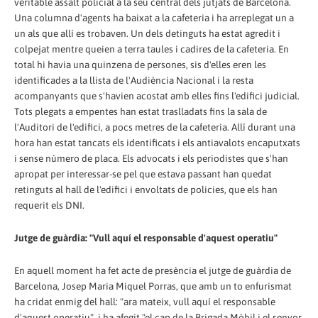
veritable assalt policial a la seu central dels jutjats de Barcelona.
Una columna d'agents ha baixat a la cafeteria i ha arreplegat un a
un als que allí es trobaven. Un dels detinguts ha estat agredit i
colpejat mentre queien a terra taules i cadires de la cafeteria. En
total hi havia una quinzena de persones, sis d'elles eren les
identificades a la llista de l'Audiència Nacional i la resta
acompanyants que s'havien acostat amb elles fins l'edifici judicial.
Tots plegats a empentes han estat traslladats fins la sala de
l'Auditori de l'edifici, a pocs metres de la cafeteria. Allí durant una
hora han estat tancats els identificats i els antiavalots encaputxats
i sense número de placa. Els advocats i els periodistes que s'han
apropat per interessar-se pel que estava passant han quedat
retinguts al hall de l'edifici i envoltats de policies, que els han
requerit els DNI.
Jutge de guàrdia: "Vull aquí el responsable d'aquest operatiu"
En aquell moment ha fet acte de presència el jutge de guàrdia de
Barcelona, Josep Maria Miquel Porras, que amb un to enfurismat
ha cridat enmig del hall: "ara mateix, vull aquí el responsable
d'aquest operatiu", i ha afegit "el cap de la Brigada Mòbil i el senyor