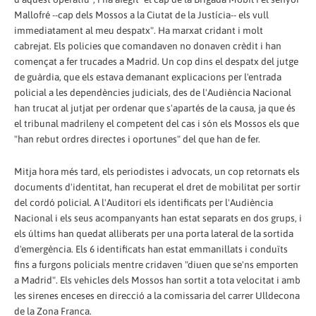
Mallofré --cap dels Mossos a la Ciutat de la Justícia-- els vull
immediatament al meu despatx". Ha marxat cridant i molt
cabrejat. Els policies que comandaven no donaven crèdit i han
començat a fer trucades a Madrid. Un cop dins el despatx del jutge
de guàrdia, que els estava demanant explicacions per l'entrada
policial a les dependències judicials, des de l'Audiència Nacional
han trucat al jutjat per ordenar que s'apartés de la causa, ja que és
el tribunal madrileny el competent del cas i són els Mossos els que
"han rebut ordres directes i oportunes" del que han de fer.
Mitja hora més tard, els periodistes i advocats, un cop retornats els
documents d'identitat, han recuperat el dret de mobilitat per sortir
del cordó policial. A l'Auditori els identificats per l'Audiència
Nacional i els seus acompanyants han estat separats en dos grups, i
els últims han quedat alliberats per una porta lateral de la sortida
d'emergència. Els 6 identificats han estat emmanillats i conduïts
fins a furgons policials mentre cridaven "diuen que se'ns emporten
a Madrid". Els vehicles dels Mossos han sortit a tota velocitat i amb
les sirenes enceses en direcció a la comissaria del carrer Ulldecona
de la Zona Franca.