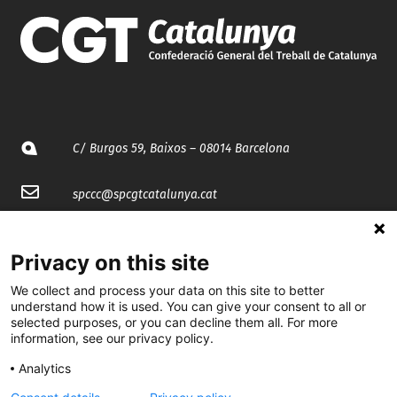
C/ Burgos 59, Baixos – 08014 Barcelona
spccc@
spcgtcatalunya.cat
935 120 481
Privacy on this site
@CGTCatalunya
We collect and process your data on this site to better
understand how it is used. You can give your consent to all or
selected purposes, or you can decline them all. For more
cgtcatalunya
information, see our privacy policy.
CGTCatalunya
Analytics
cgtcatalunya