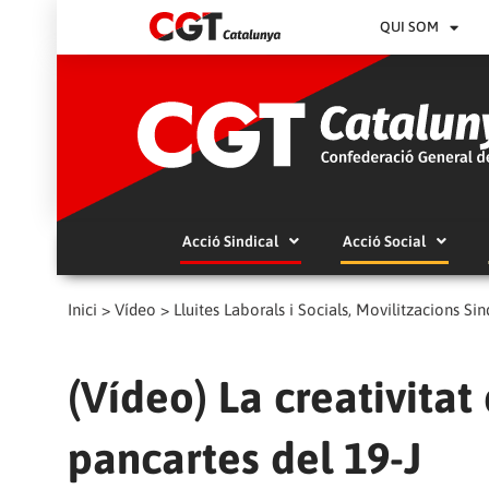
QUI SOM
Acció Sindical
Acció Social
Inici
>
Vídeo
>
Lluites Laborals i Socials, Movilitzacions Sindi
(Vídeo) La creativitat
pancartes del 19-J