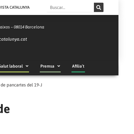
Search
VISTA CATALUNYA
Baixos – 08014 Barcelona
catalunya.cat
Salut laboral
Premsa
Afilia’t
 de pancartes del 19-J
de