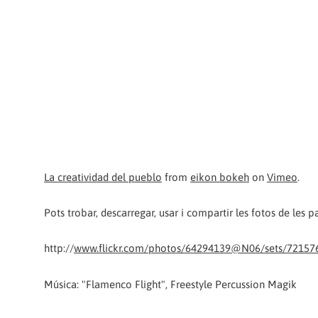
La creatividad del pueblo
from
eikon bokeh
on
Vimeo
.
Pots trobar, descarregar, usar i compartir les fotos de les p
http://
www.flickr.com/photos/64294139@N06/sets/72157
Música: "Flamenco Flight", Freestyle Percussion Magik