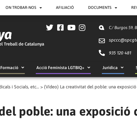
ON TROBAR-NOS
AFILIACIÓ
DOCUMENTS
RE
C/ Burgos 59, 
spccc@
spcgt
935 120 481
Formació
Acció Feminista LGTBIQ+
Jurídica
cals i Socials, etc...
>
(Vídeo) La creativitat del poble: una exposició
 del poble: una exposició 