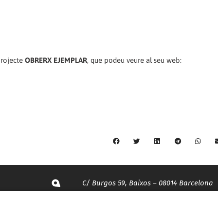
projecte
OBRERX EJEMPLAR
, que podeu veure al seu web:
C/ Burgos 59, Baixos – 08014 Barcelona
spccc@
spcgtcatalunya.cat