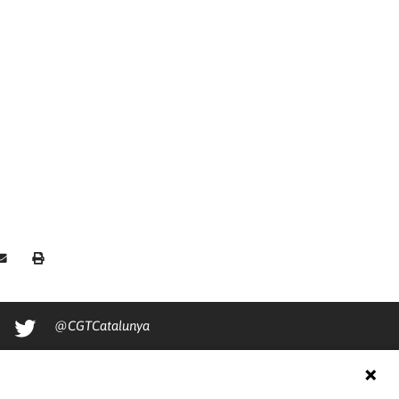
@CGTCatalunya
cgtcatalunya
CGTCatalunya