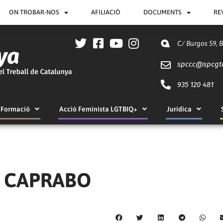
ON TROBAR-NOS
AFILIACIÓ
DOCUMENTS
RE
C/ Burgos 59, 
spccc@
spcgt
935 120 481
Formació
Acció Feminista LGTBIQ+
Jurídica
 a CAPRABO