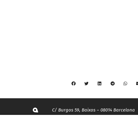
C/ Burgos 59, Baixos – 08014 Barcelona
spccc@
spcgtcatalunya.cat