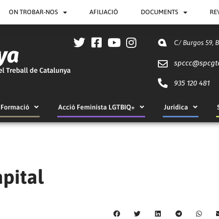
ON TROBAR-NOS
AFILIACIÓ
DOCUMENTS
RE
C/ Burgos 59, 
spccc@
spcgt
935 120 481
Formació
Acció Feminista LGTBIQ+
Jurídica
apital