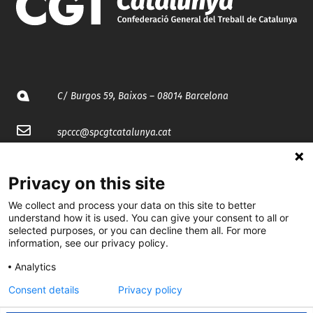
C/ Burgos 59, Baixos – 08014 Barcelona
spccc@
spcgtcatalunya.cat
935 120 481
Privacy on this site
We collect and process your data on this site to better
@CGTCatalunya
understand how it is used. You can give your consent to all or
selected purposes, or you can decline them all. For more
cgtcatalunya
information, see our privacy policy.
CGTCatalunya
Analytics
cgtcatalunya
Consent details
Privacy policy