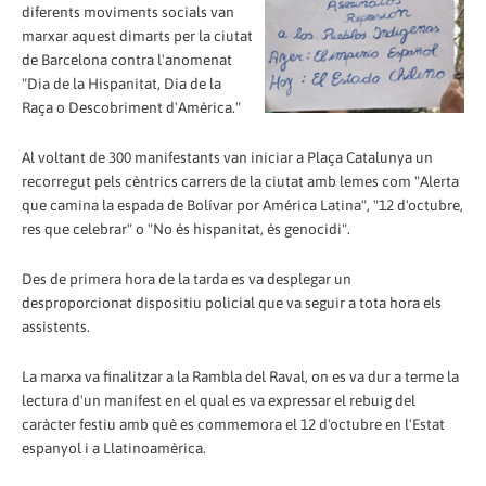
diferents moviments socials van
marxar aquest dimarts per la ciutat
de Barcelona contra l'anomenat
"Dia de la Hispanitat, Dia de la
Raça o Descobriment d'Amèrica."
Al voltant de 300 manifestants van iniciar a Plaça Catalunya un
recorregut pels cèntrics carrers de la ciutat amb lemes com "Alerta
que camina la espada de Bolívar por América Latina", "12 d'octubre,
res que celebrar" o "No és hispanitat, és genocidi".
Des de primera hora de la tarda es va desplegar un
desproporcionat dispositiu policial que va seguir a tota hora els
assistents.
La marxa va finalitzar a la Rambla del Raval, on es va dur a terme la
lectura d'un manifest en el qual es va expressar el rebuig del
caràcter festiu amb què es commemora el 12 d'octubre en l'Estat
espanyol i a Llatinoamèrica.