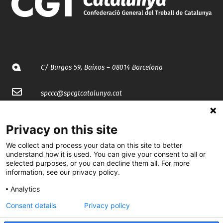
C/ Burgos 59, Baixos – 08014 Barcelona
spccc@
spcgtcatalunya.cat
935 120 481
Privacy on this site
We collect and process your data on this site to better
@CGTCatalunya
understand how it is used. You can give your consent to all or
selected purposes, or you can decline them all. For more
cgtcatalunya
information, see our privacy policy.
CGTCatalunya
Analytics
cgtcatalunya
Consent details
Privacy policy