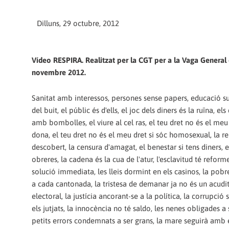
Dilluns, 29 octubre, 2012
Vídeo RESPIRA. Realitzat per la CGT per a la Vaga General 
novembre 2012.
Sanitat amb interessos, persones sense papers, educació su
del buit, el públic és d'ells, el joc dels diners és la ruïna, 
amb bombolles, el viure al cel ras, el teu dret no és el meu 
dona, el teu dret no és el meu dret si sóc homosexual, la re
descobert, la censura d'amagat, el benestar si tens diners, e
obreres, la cadena és la cua de l'atur, l'esclavitud té reform
solució immediata, les lleis dormint en els casinos, la pob
a cada cantonada, la tristesa de demanar ja no és un acudit
electoral, la justícia ancorant-se a la política, la corrupció
els jutjats, la innocència no té saldo, les nenes obligades a 
petits errors condemnats a ser grans, la mare seguirà amb 