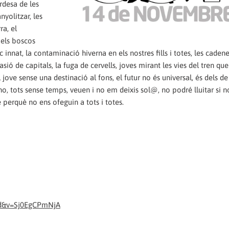
ordesa de les
nyolitzar, les
ra, el
 els boscos
innat, la contaminació hiverna en els nostres fills i totes, les caden
sió de capitals, la fuga de cervells, joves mirant les vies del tren que
l jove sense una destinació al fons, el futur no és universal, és dels d
no, tots sense temps, veuen i no em deixis sol@, no podré lluitar si n
 perquè no ens ofeguin a tots i totes.
ed&v=Sj0EgCPmNjA