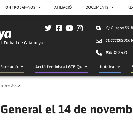
ON TROBAR-NOS
AFILIACIÓ
DOCUMENTS
RE
C/ Burgos 59, 
spccc@
spcgt
935 120 481
Formació
Acció Feminista LGTBIQ+
Jurídica
embre 2012
 General el 14 de novemb