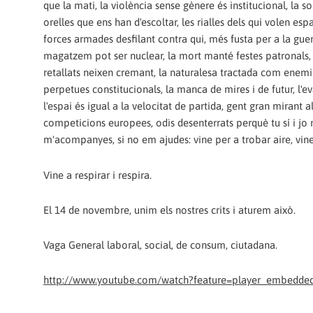
que la mati, la violència sense gènere és institucional, la s
orelles que ens han d'escoltar, les rialles dels qui volen espa
forces armades desfilant contra qui, més fusta per a la guer
magatzem pot ser nuclear, la mort manté festes patronals,
retallats neixen cremant, la naturalesa tractada com enemic 
perpetues constitucionals, la manca de mires i de futur, l'eva
l'espai és igual a la velocitat de partida, gent gran mirant a
competicions europees, odis desenterrats perquè tu sí i jo 
m'acompanyes, si no em ajudes: vine per a trobar aire, vine
Vine a respirar i respira.
El 14 de novembre, unim els nostres crits i aturem això.
Vaga General laboral, social, de consum, ciutadana.
http://www.youtube.com/watch?feature=player_embedd