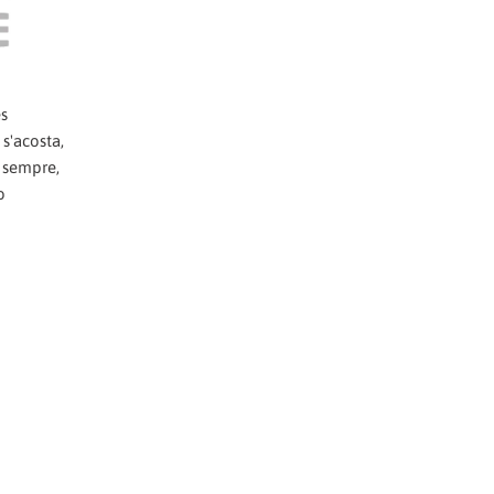
es
 s'acosta,
e sempre,
o