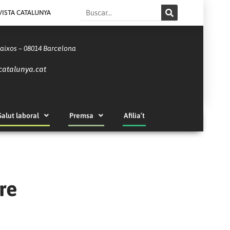
Search
VISTA CATALUNYA
Baixos – 08014 Barcelona
catalunya.cat
Salut laboral
Premsa
Afilia’t
re