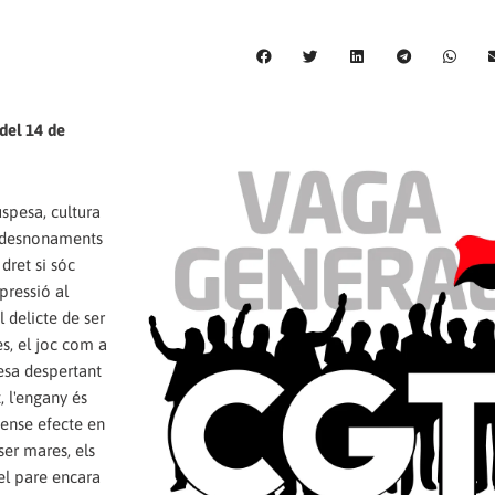
del 14 de
spesa, cultura
els desnonaments
dret si sóc
pressió al
l delicte de ser
es, el joc com a
resa despertant
, l'engany és
 sense efecte en
ser mares, els
el pare encara