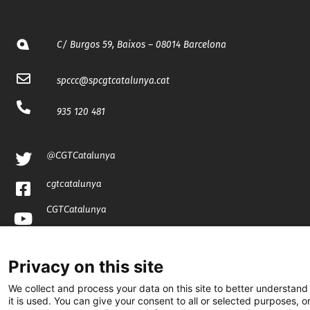
C/ Burgos 59, Baixos – 08014 Barcelona
spccc@
spcgtcatalunya.cat
935 120 481
@CGTCatalunya
cgtcatalunya
CGTCatalunya
cgtcatalunya
Privacy on this site
We collect and process your data on this site to better understan
Desenvolupat per
it is used. You can give your consent to all or selected purposes, o