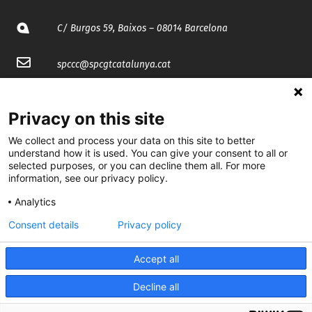
C/ Burgos 59, Baixos – 08014 Barcelona
spccc@
spcgtcatalunya.cat
935 120 481
Privacy on this site
@CGTCatalunya
We collect and process your data on this site to better
understand how it is used. You can give your consent to all or
selected purposes, or you can decline them all. For more
cgtcatalunya
information, see our privacy policy.
CGTCatalunya
Analytics
cgtcatalunya
Consent details
Privacy policy
Accept all
Desenvolupat per
Decline all