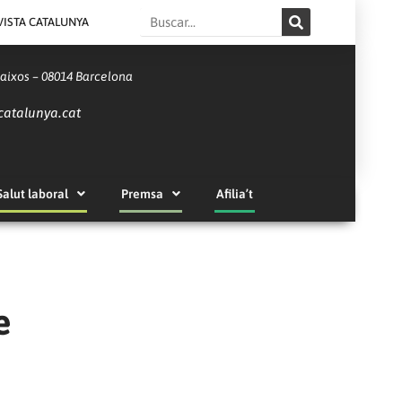
Search
VISTA CATALUNYA
Baixos – 08014 Barcelona
catalunya.cat
Salut laboral
Premsa
Afilia’t
e