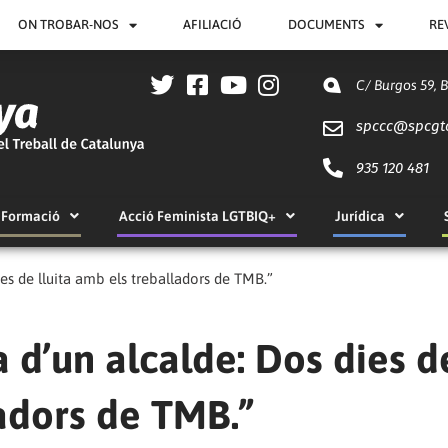
ON TROBAR-NOS
AFILIACIÓ
DOCUMENTS
RE
C/ Burgos 59, 
spccc@
spcgt
935 120 481
Formació
Acció Feminista LGTBIQ+
Jurídica
es de lluita amb els treballadors de TMB.”
 d’un alcalde: Dos dies d
ladors de TMB.”