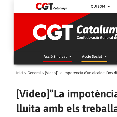
QUI SOM
Acció Sindical
Acció Social
Inici
>
General
>
[Video]”La impotència d’un alcalde: Dos di
[Video]”La impotència
lluita amb els trebal