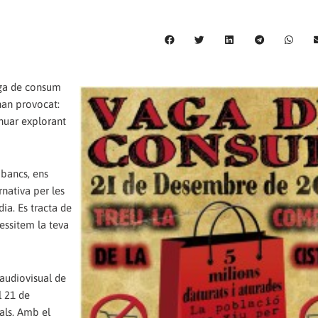
aga de consum
’han provocat:
inuar explorant
 bancs, ens
nativa per les
ia. Es tracta de
ssitem la teva
audiovisual de
l 21 de
als. Amb el