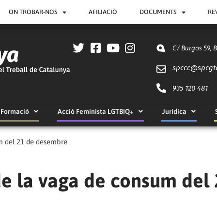
ON TROBAR-NOS
AFILIACIÓ
DOCUMENTS
RE
C/ Burgos 59, 
spccc@
spcgt
935 120 481
Formació
Acció Feminista LGTBIQ+
Jurídica
m del 21 de desembre
e la vaga de consum del 