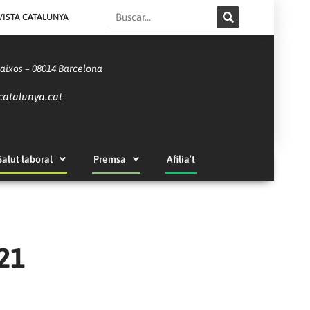
Search
VISTA CATALUNYA
Baixos – 08014 Barcelona
catalunya.cat
Salut laboral
Premsa
Afilia’t
21