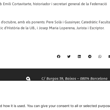
 Emili Cortavitarte, historiador i secretari general de la Federració
13 d'octubre, amb els ponents: Pere Solà i Gussinyer, Catedràtic Facult
c d’Història de la UB., i Josep Maria Loperena, Jurista i Escriptor.
C/ Burgos 59, Baixos – 08014 Barcelona
spccc@
spcgtcatalunya.cat
d how it is used. You can give your consent to all or selected purpos
935 120 481