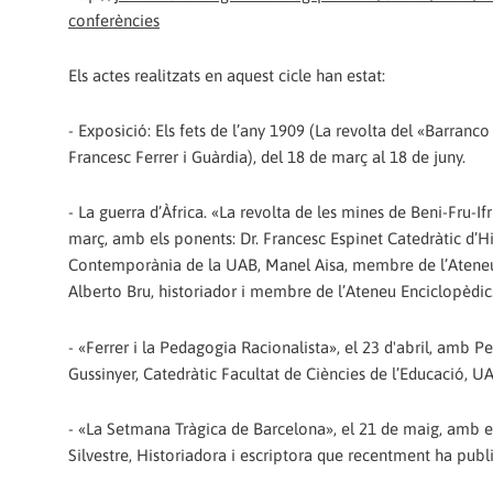
conferències
Els actes realitzats en aquest cicle han estat:
- Exposició: Els fets de l’any 1909 (La revolta del «Barranco
Francesc Ferrer i Guàrdia), del 18 de març al 18 de juny.
- La guerra d’Àfrica. «La revolta de les mines de Beni-Fru-Ifr
març, amb els ponents: Dr. Francesc Espinet Catedràtic d’Hi
Contemporània de la UAB, Manel Aisa, membre de l’Ateneu
Alberto Bru, historiador i membre de l’Ateneu Enciclopèdic
- «Ferrer i la Pedagogia Racionalista», el 23 d'abril, amb Pe
Gussinyer, Catedràtic Facultat de Ciències de l’Educació, U
- «La Setmana Tràgica de Barcelona», el 21 de maig, amb el
Silvestre, Historiadora i escriptora que recentment ha public