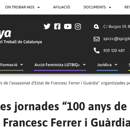
ON TROBAR-NOS
AFILIACIÓ
DOCUMENTS
RE
C/ Burgos 59, 
spccc@
spcgt
935 120 481
Formació
Acció Feminista LGTBIQ+
Jurídica
s de l’assassinat d’Estat de Francesc Ferrer i Guàrdia” organitzades 
les jornades “100 anys de
e Francesc Ferrer i Guàrdi