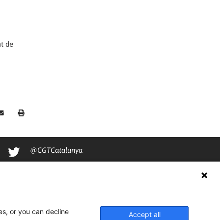
at de
@CGTCatalunya
cgtcatalunya
CGTCatalunya
cgtcatalunya
es, or you can decline
Accept all