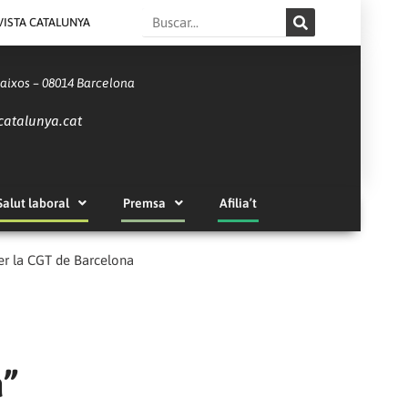
Search
VISTA CATALUNYA
Baixos – 08014 Barcelona
catalunya.cat
Salut laboral
Premsa
Afilia’t
per la CGT de Barcelona
a”