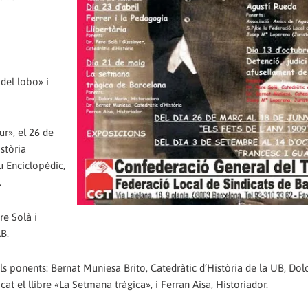
 del lobo» i
ur», el 26 de
stòria
 Enciclopèdic,
.
re Solà i
AB.
s ponents: Bernat Muniesa Brito, Catedràtic d’Història de la UB, Dol
at el llibre «La Setmana tràgica», i Ferran Aisa, Historiador.