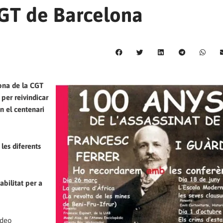
CGT de Barcelona
ona de la CGT
per reivindicar
en el centenari
les diferents
abilitat per a
ídeo