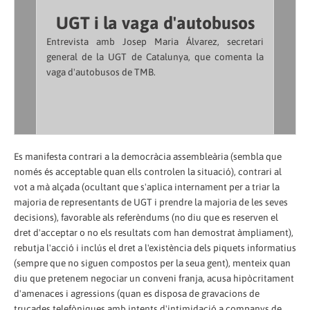
UGT i la vaga d'autobusos
Entrevista amb Josep Maria Álvarez, secretari
general de la UGT de Catalunya, que comenta la
vaga d'autobusos de TMB.
Es manifesta contrari a la democràcia assembleària (sembla que
només és acceptable quan ells controlen la situació), contrari al
vot a mà alçada (ocultant que s'aplica internament per a triar la
majoria de representants de UGT i prendre la majoria de les seves
decisions), favorable als referèndums (no diu que es reserven el
dret d'acceptar o no els resultats com han demostrat àmpliament),
rebutja l'acció i inclús el dret a l'existència dels piquets informatius
(sempre que no siguen compostos per la seua gent), menteix quan
diu que pretenem negociar un conveni franja, acusa hipòcritament
d'amenaces i agressions (quan es disposa de gravacions de
trucades telefòniques amb intents d'intimidació a companys de