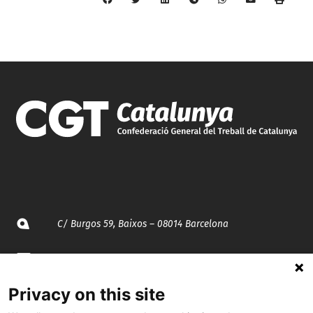
C/ Burgos 59, Baixos – 08014 Barcelona
spccc@
spcgtcatalunya.cat
Privacy on this site
935 120 481