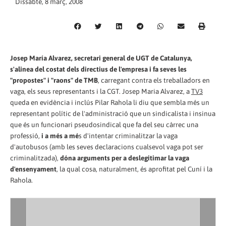
Dissabte, 8 març, 2008
Josep María Alvarez, secretari general de UGT de Catalunya,
s'alinea del costat dels directius de l'empresa i fa seves les
"propostes" i "raons" de TMB
, carregant contra els treballadors en
vaga, els seus representants i la CGT. Josep Maria Alvarez, a
TV3
queda en evidència i inclús Pilar Rahola li diu que sembla més un
representant polític de l'administració que un sindicalista i insinua
que és un funcionari pseudosindical que fa del seu càrrec una
professió,
i a més a mé
s d'intentar criminalitzar la vaga
d'autobusos (amb les seves declaracions cualsevol vaga pot ser
criminalitzada),
dóna arguments per a deslegitimar la vaga
d'ensenyament
, la qual cosa, naturalment, és aprofitat pel Cuní i la
Rahola.