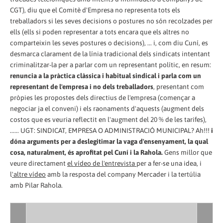
CGT), diu que el Comitè d'Empresa no representa tots els
treballadors si les seves decisions o postures no són recolzades per
ells (ells si poden representar a tots encara que els altres no
comparteixin les seves postures o decisions), ... i, com diu Cuní, es
desmarca clarament de la línia tradicional dels sindicats intentant
criminalitzar-la per a parlar com un representant polític, en resum:
renuncia a la pràctica clàssica i habitual sindical i parla com un
representant de l'empresa i no dels treballadors
, presentant com
pròpies les propostes dels directius de l'empresa (començar a
negociar ja el conveni) i els raonaments d'aquests (augment dels
costos que es veuria reflectit en l'augment del 20 % de les tarifes),
...... UGT: SINDICAT, EMPRESA O ADMINISTRACIÓ MUNICIPAL? Ah!!!
i
dóna arguments per a deslegitimar la vaga d'ensenyament, la qual
cosa, naturalment, és aprofitat pel Cuní i la Rahola.
Gens millor que
veure directament
el vídeo de l'entrevista
per a fer-se una idea, i
l
'altre vídeo
amb la resposta del company Mercader i la tertúlia
amb Pilar Rahola.