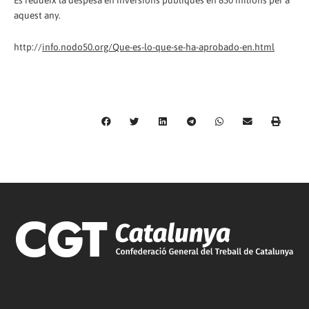
Es redueix la despesa en inversions públiques en 850 milions per a
aquest any.
http://
info.nodo50.org/Que-es-lo-que-se-ha-aprobado-en.html