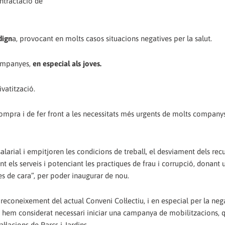
ontractació de
dign
a, provocant en molts casos situacions negatives per la salut.
ompanyes,
en especial als joves.
ivatització.
compra i de fer front a les necessitats més urgents de molts companys
salarial i empitjoren les condicions de treball, el desviament dels rec
t els serveis i potenciant les practiques de frau i corrupció, donant u
es de cara”, per poder inaugurar de nou.
 reconeixement del actual Conveni Col·lectiu, i en especial per la neg
al, hem considerat necessari iniciar una campanya de mobilitzacions, 
lacions de Parcs i Jardins.