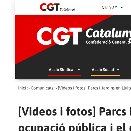
QUI SOM
Acció Sindical
Acció Social
Inici
>
Comunicats
>
[Videos i fotos] Parcs i Jardins en Llui
[Videos i fotos] Parcs 
ocupació pública i el 