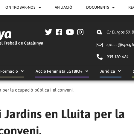
ON TROBAR-NOS
AFILIACIÓ
DOCUMENTS
RE
C/ Burgos 59, 
spccc@
spcgt
935 120 481
Formació
Acció Feminista LGTBIQ+
Jurídica
ta per la ocupació pública i el conveni.
i Jardins en Lluita per la
conveni.