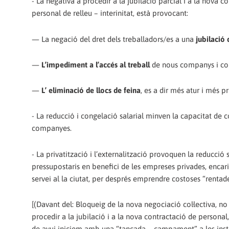
- La negativa a procedir a la jubilació parcial i a la nova c
personal de relleu – interinitat, està provocant:
— La negació del dret dels treballadors/es a una
jubilació 
—
L’impediment a l’accés al treball
de nous companys i c
—
L’ eliminació de llocs de feina
, es a dir més atur i més pr
- La reducció i congelació salarial minven la capacitat de 
companyes.
- La privatització i l’externalització provoquen la reducció 
pressupostaris en benefici de les empreses privades, encarin
servei al la ciutat, per després emprendre costoses “rentad
[(Davant del: Bloqueig de la nova negociació col·lectiva, no
procedir a la jubilació i a la nova contractació de person
de avui iniciem amb una “tancada – campament” a les instal·