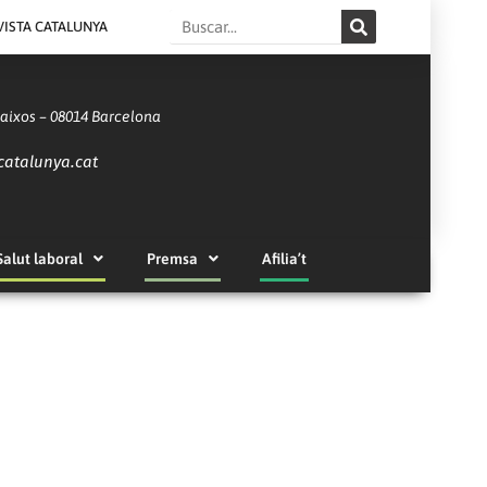
Search
VISTA CATALUNYA
Baixos – 08014 Barcelona
catalunya.cat
Salut laboral
Premsa
Afilia’t