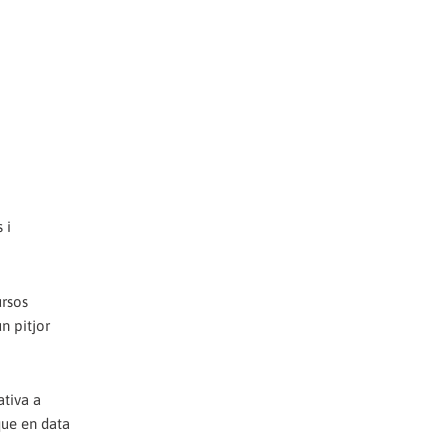
 i
ursos
n pitjor
ativa a
que en data