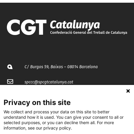
C/ Burgos 59, Baixos – 08014 Barcelona
spccc@
spcgtcatalunya.cat
935 120 481
Privacy on this site
We collect and process your data on this site to better
@CGTCatalunya
understand how it is used. You can give your consent to all or
selected purposes, or you can decline them all. For more
cgtcatalunya
information, see our privacy policy.