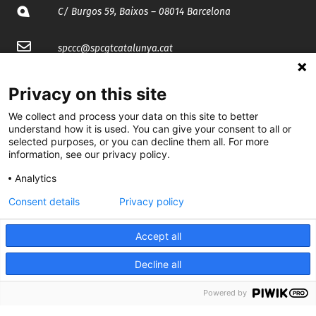
C/ Burgos 59, Baixos – 08014 Barcelona
spccc@
spcgtcatalunya.cat
935 120 481
Privacy on this site
We collect and process your data on this site to better
@CGTCatalunya
understand how it is used. You can give your consent to all or
selected purposes, or you can decline them all. For more
cgtcatalunya
information, see our privacy policy.
Analytics
CGTCatalunya
Consent details
Privacy policy
cgtcatalunya
Accept all
Decline all
Desenvolupat per
Powered by