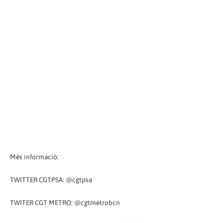
Més informació:
TWITTER CGTPSA: @cgtpsa
TWITER CGT METRO: @cgtmetrobcn