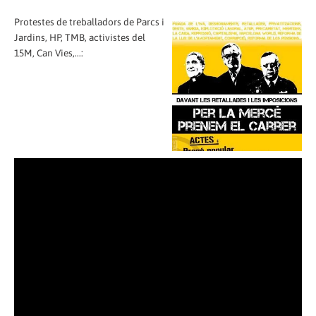
Protestes de treballadors de Parcs i
Jardins, HP, TMB, activistes del
15M, Can Vies,...: