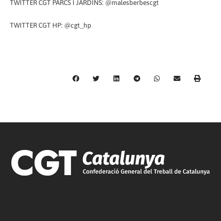
TWITTER CGT PARCS I JARDINS: @malesberbescgt
TWITTER CGT HP: @cgt_hp