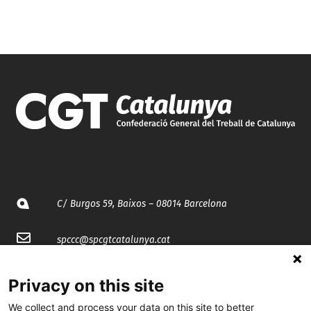
C/ Burgos 59, Baixos – 08014 Barcelona
spccc@
spcgtcatalunya.cat
935 120 481
Privacy on this site
We collect and process your data on this site to better