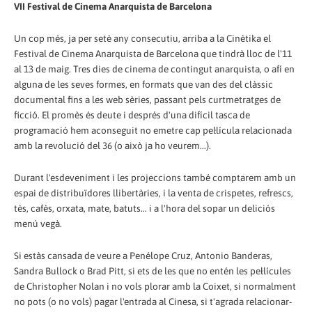
VII Festival de Cinema Anarquista de Barcelona
Un cop més, ja per setè any consecutiu, arriba a la Cinètika el
Festival de Cinema Anarquista de Barcelona que tindrà lloc de l'11
al 13 de maig. Tres dies de cinema de contingut anarquista, o afí en
alguna de les seves formes, en formats que van des del clàssic
documental fins a les web sèries, passant pels curtmetratges de
ficció. El promès és deute i després d'una difícil tasca de
programació hem aconseguit no emetre cap pel·lícula relacionada
amb la revolució del 36 (o això ja ho veurem...).
Durant l'esdeveniment i les projeccions també comptarem amb un
espai de distribuïdores llibertàries, i la venta de crispetes, refrescs,
tès, cafès, orxata, mate, batuts... i a l'hora del sopar un deliciós
menú vegà.
Si estàs cansada de veure a Penélope Cruz, Antonio Banderas,
Sandra Bullock o Brad Pitt, si ets de les que no entén les pel·lícules
de Christopher Nolan i no vols plorar amb la Coixet, si normalment
no pots (o no vols) pagar l'entrada al Cinesa, si t'agrada relacionar-