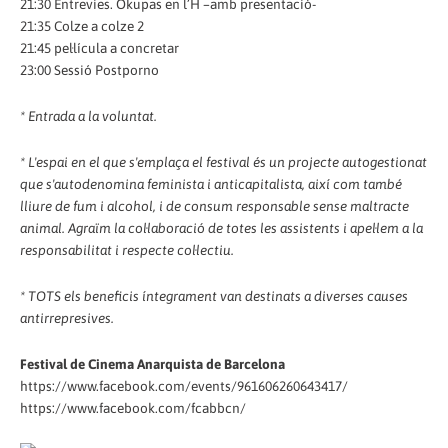
21:30 Entrevies. Okupas en l’H –amb presentació-
21:35 Colze a colze 2
21:45 pel·lícula a concretar
23:00 Sessió Postporno
* Entrada a la voluntat.
* L'espai en el que s'emplaça el festival és un projecte autogestionat
que s'autodenomina feminista i anticapitalista, així com també
lliure de fum i alcohol, i de consum responsable sense maltracte
animal. Agraïm la col·laboració de totes les assistents i apel·lem a la
responsabilitat i respecte col·lectiu.
* TOTS els beneficis íntegrament van destinats a diverses causes
antirrepresives.
Festival de Cinema Anarquista de Barcelona
https://www.facebook.com/events/961606260643417/
https://www.facebook.com/fcabbcn/