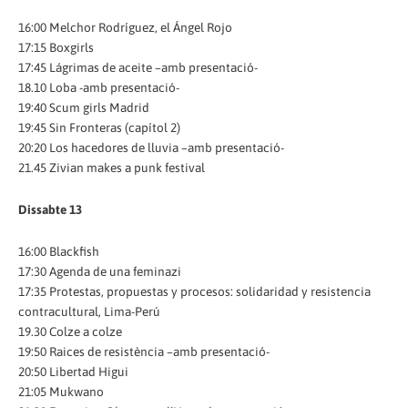
16:00 Melchor Rodríguez, el Ángel Rojo
17:15 Boxgirls
17:45 Lágrimas de aceite –amb presentació-
18.10 Loba -amb presentació-
19:40 Scum girls Madrid
19:45 Sin Fronteras (capítol 2)
20:20 Los hacedores de lluvia –amb presentació-
21.45 Zivian makes a punk festival
Dissabte 13
16:00 Blackfish
17:30 Agenda de una feminazi
17:35 Protestas, propuestas y procesos: solidaridad y resistencia
contracultural, Lima-Perú
19.30 Colze a colze
19:50 Raices de resistència –amb presentació-
20:50 Libertad Higui
21:05 Mukwano