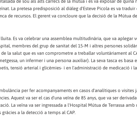
etallada de sou als alts càrrecs de la mútua i es va exposar de quina
nat. La pretesa predisposició al diàleg d'Esteve Picola es va traduir 
anca de recursos. El gerent va concloure que la decisió de la Mútua d
 lluita. Es va celebrar una assemblea multitudinària, que va aplegar v
spital, membres del grup de sanitat del 15-M i altres persones solidàr
 de la salut que es van comprometre a treballar voluntàriament al C
etgessa, un infermer i una persona auxiliar). La seva tasca es basa e
etis, tensió arterial i glicèmies- i en l'administració de medicació i l
bulància per fer acompanyaments en casos d'analítiques o visites j
cies. Aquest va ser el cas d'una veïna de 85 anys, que va ser derivada
ració. La veïna va ser ingressada a l'Hospital Mútua de Terrassa amb
 gràcies a la detecció a temps al CAP.