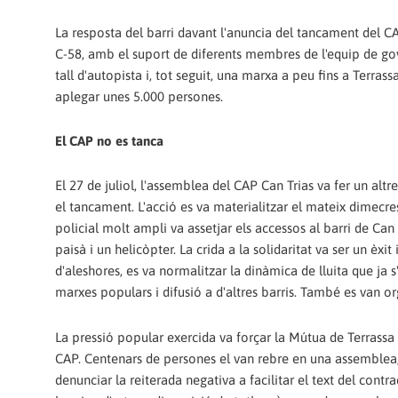
La resposta del barri davant l'anuncia del tancament del CAP 
C-58, amb el suport de diferents membres de l'equip de gover
tall d'autopista i, tot seguit, una marxa a peu fins a Terras
aplegar unes 5.000 persones.
El CAP no es tanca
El 27 de juliol, l'assemblea del CAP Can Trias va fer un al
el tancament. L'acció es va materialitzar el mateix dimecre
policial molt ampli va assetjar els accessos al barri de Can
paisà i un helicòpter. La crida a la solidaritat va ser un èxi
d'aleshores, es va normalitzar la dinàmica de lluita que ja
marxes populars i difusió a d'altres barris. També es van org
La pressió popular exercida va forçar la Mútua de Terrassa a
CAP. Centenars de persones el van rebre en una assemblea, o
denunciar la reiterada negativa a facilitar el text del con