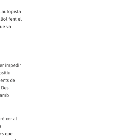
l'autopista
iol fent el
que va
per impedir
ositiu
gents de
. Des
s amb
rèixer al
a
ics que