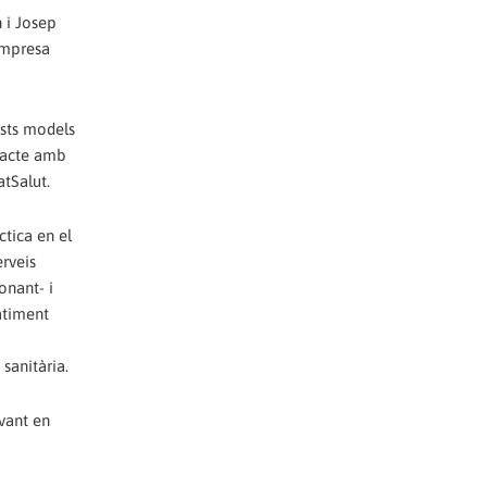
 i Josep
 empresa
ests models
tracte amb
tSalut.
ctica en el
erveis
onant- i
ratiment
sanitària.
vant en