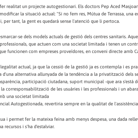
fer realitat un projecte autogestionari. Els doctors Pep Aced Masjoan
 modificar la situació actual: "Si no fem res, Mútua de Terrassa, una
 per tant, la gent es quedarà sense l'atenció que li pertoca.
smarcar-se dels models actuals de gestió dels centres sanitaris. Aqu
 professionals, que actuen com una societat limitada i tenen un con
, que funcionen com empreses proveïdores, en conveni directe amb Ca
galitat actual, ja que la cessió de la gestió ja es contempla i es pra
ta d'una alternativa allunyada de la tendència a la privatització dels s
nsparència, participació ciutadana, suport municipal -que ara s'està d
la corresponsabilització de les usuàries i les professionals i un aba
amb una societat limitada
cial Autogestionada, revertiria sempre en la qualitat de l'assistència 
ua i permet fer la mateixa feina amb menys despesa, una dada relle
recursos i s'ha d'estalviar.