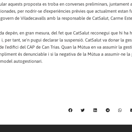
cular aquests proposta es troba en converses preliminars, juntament 
tionades, per nodrir-se d'experiències prèvies que actualment estan 
de govern de Viladecavalls amb la responsable de CatSalut, Carme Este
ada depèn, en gran mesura, del fet que CatSalut reconegui que hi ha 
, per tant, se'n pugui declarar la suspensió. CatSalut va donar la ges
de l'edifici del CAP de Can Trias. Quan la Mútua en va assumir la gest
mpliment és denunciable i si la negativa de la Mútua a assumir-ne la 
l model autogestionari.