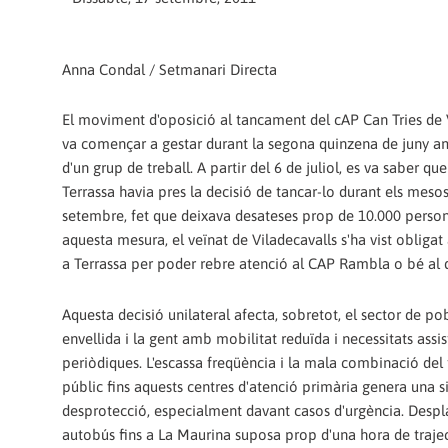
Anna Condal / Setmanari Directa
El moviment d'oposició al tancament del cAP Can Tries de 
va començar a gestar durant la segona quinzena de juny a
d'un grup de treball. A partir del 6 de juliol, es va saber q
Terrassa havia pres la decisió de tancar-lo durant els mesos
setembre, fet que deixava desateses prop de 10.000 perso
aquesta mesura, el veïnat de Viladecavalls s'ha vist obligat 
a Terrassa per poder rebre atenció al CAP Rambla o bé al 
Aquesta decisió unilateral afecta, sobretot, el sector de p
envellida i la gent amb mobilitat reduïda i necessitats assis
periòdiques. L'escassa freqüència i la mala combinació del
públic fins aquests centres d'atenció primària genera una s
desprotecció, especialment davant casos d'urgència. Despl
autobús fins a La Maurina suposa prop d'una hora de traject