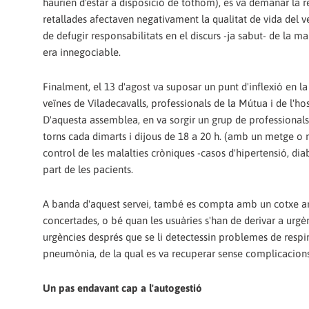
haurien d'estar a disposició de tothom), es va demanar la r
retallades afectaven negativament la qualitat de vida del veï
de defugir responsabilitats en el discurs -ja sabut- de la m
era innegociable.
Finalment, el 13 d'agost va suposar un punt d'inflexió en la
veïnes de Viladecavalls, professionals de la Mútua i de l'ho
D'aquesta assemblea, en va sorgir un grup de professionals
torns cada dimarts i dijous de 18 a 20 h. (amb un metge o m
control de les malalties cròniques -casos d'hipertensió, diab
part de les pacients.
A banda d'aquest servei, també es compta amb un cotxe am
concertades, o bé quan les usuàries s'han de derivar a urgèn
urgències després que se li detectessin problemes de respi
pneumònia, de la qual es va recuperar sense complicacions
Un pas endavant cap a l'autogestió