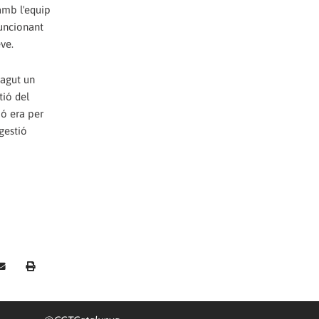
amb l'equip
funcionant
ve.
hagut un
tió del
ió era per
gestió