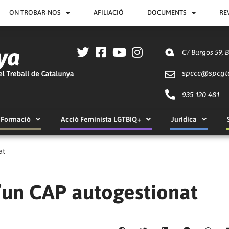
ON TROBAR-NOS
AFILIACIÓ
DOCUMENTS
RE
C/ Burgos 59, 
spccc@
spcgt
935 120 481
Formació
Acció Feminista LGTBIQ+
Jurídica
at
d’un CAP autogestionat