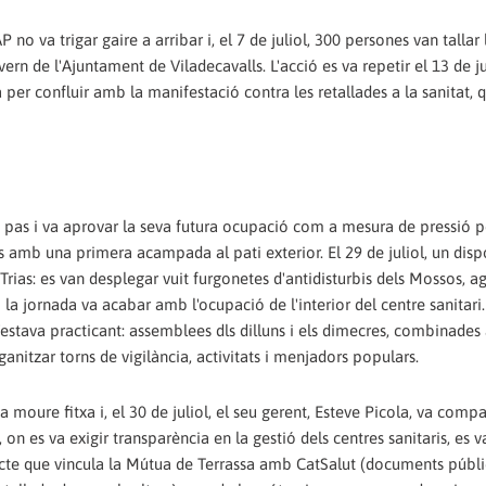
no va trigar gaire a arribar i, el 7 de juliol, 300 persones van tallar 
n de l'Ajuntament de Viladecavalls. L'acció es va repetir el 13 de jul
sa per confluir amb la manifestació contra les retallades a la sanitat, 
tre pas i va aprovar la seva futura ocupació com a mesura de pressió 
s amb una primera acampada al pati exterior. El 29 de juliol, un disp
 Trias: es van desplegar vuit furgonetes d'antidisturbis dels Mossos, a
t i la jornada va acabar amb l'ocupació de l'interior del centre sanitari
 s'estava practicant: assemblees dls dilluns i els dimecres, combinade
anitzar torns de vigilància, activitats i menjadors populars.
 moure fitxa i, el 30 de juliol, el seu gerent, Esteve Picola, va compa
n es va exigir transparència en la gestió dels centres sanitaris, es v
tracte que vincula la Mútua de Terrassa amb CatSalut (documents públ