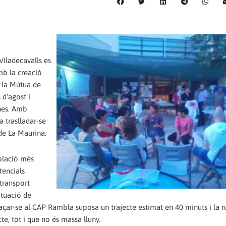
Viladecavalls es
mb la creació
ue la Mútua de
 d'agost i
nes. Amb
a traslladar-se
de La Maurina.
oblació més
tencials
 transport
ituació de
açar-se al CAP Rambla suposa un trajecte estimat en 40 minuts i la 
e, tot i que no és massa lluny.