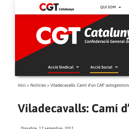
QUI SOM
Acció Sindical
Acció Social
Inici
>
Notícies
>
Viladecavalls: Camí d’un CAP autogestion
Viladecavalls: Camí 
Dissabte, 17 setembre, 2011