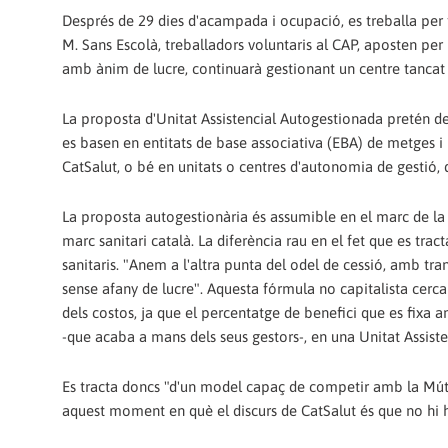
Després de 29 dies d'acampada i ocupació, es treballa per 
M. Sans Escolà, treballadors voluntaris al CAP, aposten per
amb ànim de lucre, continuarà gestionant un centre tancat i,
La proposta d'Unitat Assistencial Autogestionada pretén de
es basen en entitats de base associativa (EBA) de metges i
CatSalut, o bé en unitats o centres d'autonomia de gestió
La proposta autogestionària és assumible en el marc de la le
marc sanitari català. La diferència rau en el fet que es trac
sanitaris. "Anem a l'altra punta del odel de cessió, amb tra
sense afany de lucre". Aquesta fórmula no capitalista cerca 
dels costos, ja que el percentatge de benefici que es fixa 
-que acaba a mans dels seus gestors-, en una Unitat Assisten
Es tracta doncs "d'un model capaç de competir amb la Mút
aquest moment en què el discurs de CatSalut és que no hi ha 