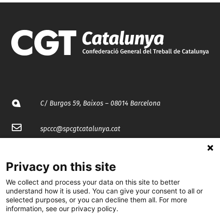
C/ Burgos 59, Baixos – 08014 Barcelona
spccc@
spcgtcatalunya.cat
935 120 481
Privacy on this site
We collect and process your data on this site to better
@CGTCatalunya
understand how it is used. You can give your consent to all or
selected purposes, or you can decline them all. For more
cgtcatalunya
information, see our privacy policy.
CGTCatalunya