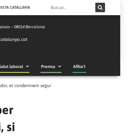
Search
VISTA CATALUNYA
Baixos – 08014 Barcelona
catalunya.cat
Salut laboral
Premsa
Afilia’t
llador, et condemnem segur
per
 si