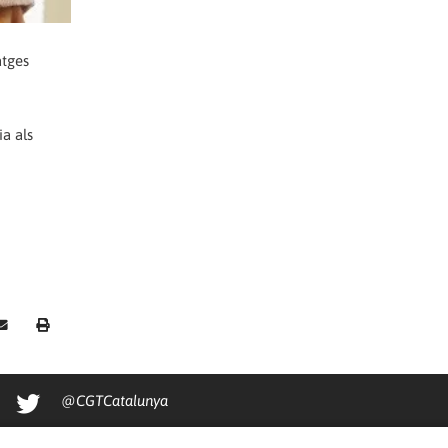
atges
ia als
@CGTCatalunya
cgtcatalunya