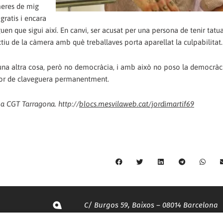
meres de mig
gratis i encara
uen que sigui així. En canvi, ser acusat per una persona de tenir tatu
ctiu de la càmera amb què treballaves porta aparellat la culpabilitat.
s una altra cosa, però no democràcia, i amb això no poso la democràc
olor de claveguera permanentment.
t a CGT Tarragona. http://
blocs.mesvilaweb.cat/jordimartif69
C/ Burgos 59, Baixos – 08014 Barcelona