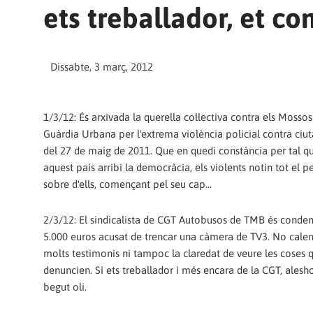
ets treballador, et 
Dissabte, 3 març, 2012
1/3/12: És arxivada la querella col·lectiva contra els Mossos
Guàrdia Urbana per l'extrema violència policial contra ciut
del 27 de maig de 2011. Que en quedi constància per tal q
aquest país arribi la democràcia, els violents notin tot el pe
sobre d'ells, començant pel seu cap...
2/3/12: El sindicalista de CGT Autobusos de TMB és conde
5.000 euros acusat de trencar una càmera de TV3. No calen
molts testimonis ni tampoc la claredat de veure les coses 
denuncien. Si ets treballador i més encara de la CGT, alesho
begut oli.