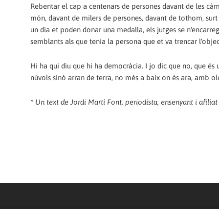
Rebentar el cap a centenars de persones davant de les cà
món, davant de milers de persones, davant de tothom, surt 
un dia et poden donar una medalla, els jutges se n'encarreg
semblants als que tenia la persona que et va trencar l'obje
Hi ha qui diu que hi ha democràcia. I jo dic que no, que é
núvols sinó arran de terra, no més a baix on és ara, amb 
* Un text de Jordi Martí Font, periodista, ensenyant i afilia