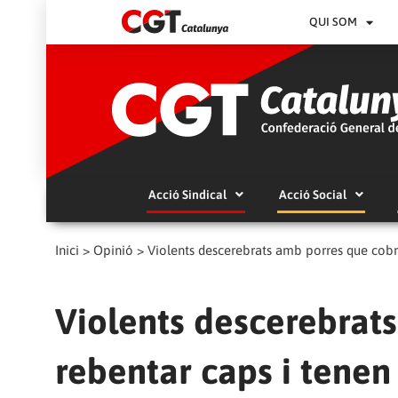
QUI SOM
Acció Sindical
Acció Social
Inici
>
Opinió
>
Violents descerebrats amb porres que cobre
Violents descerebrat
rebentar caps i tenen 