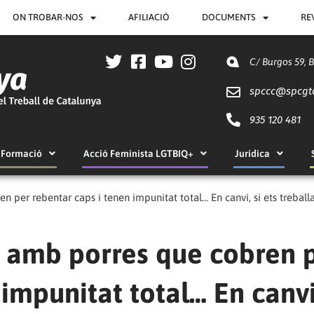
ON TROBAR-NOS
AFILIACIÓ
DOCUMENTS
RE
C/ Burgos 59, 
spccc@
spcgt
935 120 481
Formació
Acció Feminista LGTBIQ+
Jurídica
n per rebentar caps i tenen impunitat total… En canvi, si ets treba
s amb porres que cobren 
impunitat total… En canvi,