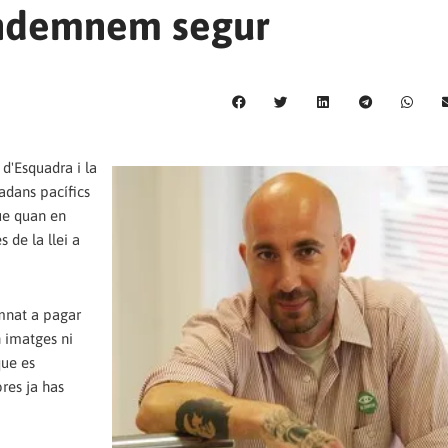
condemnem segur
 d'Esquadra i la
adans pacífics
ue quan en
s de la llei a
mnat a pagar
 imatges ni
que es
res ja has