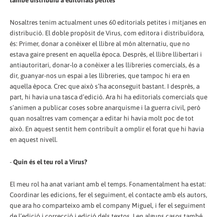
també distribuïu a editorials petites
Nosaltres tenim actualment unes 60 editorials petites i mitjanes en
distribució. El doble propòsit de Virus, com editora i distribuïdora,
és: Primer, donar a conèixer el llibre al món alternatiu, que no
estava gaire present en aquella època. Desprès, el llibre llibertari i
antiautoritari, donar-lo a conèixer a les llibreries comercials, és a
dir, guanyar-nos un espai a les llibreries, que tampoc hi era en
aquella època. Crec que això s’ha aconseguit bastant. I desprès, a
part, hi havia una tasca d’edició. Ara hi ha editorials comercials que
s’animen a publicar coses sobre anarquisme i la guerra civil, però
quan nosaltres vam començar a editar hi havia molt poc de tot
això. En aquest sentit hem contribuït a omplir el forat que hi havia
en aquest nivell.
-
Quin és el teu rol a Virus?
El meu rol ha anat variant amb el temps. Fonamentalment ha estat:
Coordinar les edicions, fer el seguiment, el contacte amb els autors,
que ara ho comparteixo amb el company Miguel, i fer el seguiment
de l’edició i correcció i edició dels textos. I en alguns casos també