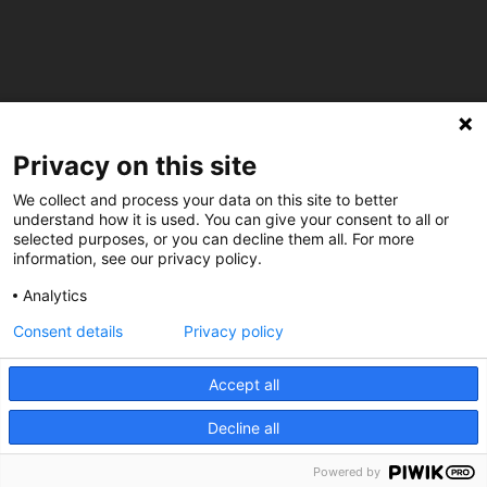
C/ Burgos 59, Baixos – 08014 Barcelona
Privacy on this site
spccc@
spcgtcatalunya.cat
We collect and process your data on this site to better
understand how it is used. You can give your consent to all or
935 120 481
selected purposes, or you can decline them all. For more
information, see our privacy policy.
@CGTCatalunya
Analytics
Consent details
Privacy policy
cgtcatalunya
CGTCatalunya
Accept all
cgtcatalunya
Decline all
Powered by