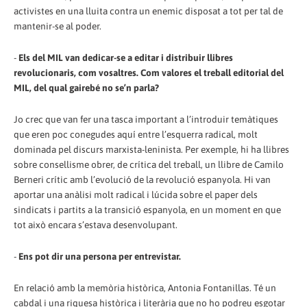
activistes en una lluita contra un enemic disposat a tot per tal de
mantenir-se al poder.
-
Els del MIL van dedicar-se a editar i distribuir llibres
revolucionaris, com vosaltres. Com valores el treball editorial del
MIL, del qual gairebé no se’n parla?
Jo crec que van fer una tasca important a l’introduir temàtiques
que eren poc conegudes aquí entre l’esquerra radical, molt
dominada pel discurs marxista-leninista. Per exemple, hi ha llibres
sobre consellisme obrer, de crítica del treball, un llibre de Camilo
Berneri crític amb l’evolució de la revolució espanyola. Hi van
aportar una anàlisi molt radical i lúcida sobre el paper dels
sindicats i partits a la transició espanyola, en un moment en que
tot això encara s’estava desenvolupant.
-
Ens pot dir una persona per entrevistar.
En relació amb la memòria històrica, Antonia Fontanillas. Té un
cabdal i una riquesa històrica i literària que no ho podreu esgotar