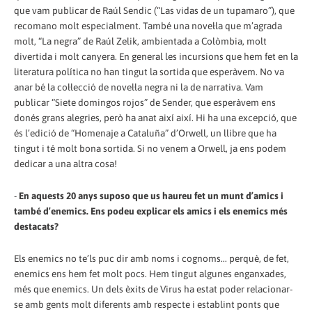
que vam publicar de Raúl Sendic (“Las vidas de un tupamaro”), que
recomano molt especialment. També una novel·la que m’agrada
molt, “La negra” de Raúl Zelik, ambientada a Colòmbia, molt
divertida i molt canyera. En general les incursions que hem fet en la
literatura política no han tingut la sortida que esperàvem. No va
anar bé la col·lecció de novel·la negra ni la de narrativa. Vam
publicar “Siete domingos rojos” de Sender, que esperàvem ens
donés grans alegries, però ha anat així així. Hi ha una excepció, que
és l’edició de “Homenaje a Cataluña” d’Orwell, un llibre que ha
tingut i té molt bona sortida. Si no venem a Orwell, ja ens podem
dedicar a una altra cosa!
-
En aquests 20 anys suposo que us haureu fet un munt d’amics i
també d’enemics. Ens podeu explicar els amics i els enemics més
destacats?
Els enemics no te’ls puc dir amb noms i cognoms... perquè, de fet,
enemics ens hem fet molt pocs. Hem tingut algunes enganxades,
més que enemics. Un dels èxits de Virus ha estat poder relacionar-
se amb gents molt diferents amb respecte i establint ponts que