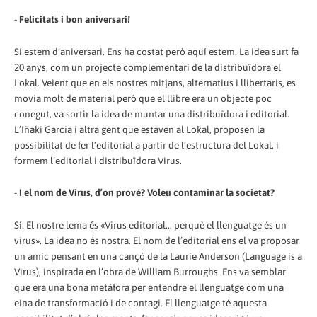
-
Felicitats i bon aniversari!
Si estem d’aniversari. Ens ha costat però aquí estem. La idea surt fa
20 anys, com un projecte complementari de la distribuïdora el
Lokal. Veient que en els nostres mitjans, alternatius i llibertaris, es
movia molt de material però que el llibre era un objecte poc
conegut, va sortir la idea de muntar una distribuïdora i editorial.
L’Iñaki Garcia i altra gent que estaven al Lokal, proposen la
possibilitat de fer l’editorial a partir de l’estructura del Lokal, i
formem l’editorial i distribuïdora Virus.
-
I el nom de Virus, d’on prové? Voleu contaminar la societat?
Sí. El nostre lema és «Virus editorial... perquè el llenguatge és un
virus». La idea no és nostra. El nom de l’editorial ens el va proposar
un amic pensant en una cançó de la Laurie Anderson (Language is a
Virus), inspirada en l’obra de William Burroughs. Ens va semblar
que era una bona metàfora per entendre el llenguatge com una
eina de transformació i de contagi. El llenguatge té aquesta