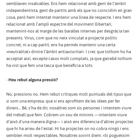
semblaven insalvables. Ens hem relacionat amb gent de l’àmbit
independentista, gent de partits amb els que no coincidim en gran
cosa, però hem intentat mantenir una línea de respecte. I ens hem
relacionat amb l’ampli espectre del moviment llibertari,
mantenint-nos al marge de les baralles internes per desgràcia tan
presents. Virus, com que no neix vinculat a projecte polític
concret, ni a cap partit, ens ha permès mantenir una certa
«neutralitat» dintre l’àmbit antiautoritari. I crec que tothom ho ha
acceptat així, excepte casos molt comptats, ja que gairebé tothom
ha vist que fem una tasca que beneficia a tots.
-
Heu rebut alguna pressió?
No, pressions no. Hem rebut crítiques molt puntuals del tipus que
si som una empresa, que si ens aprofitem de les idees per fer
diners... Bé, s’ha de dir, nosaltres som sis persones i intentem viure
del treball que fem. Cobrem un sou de mínims —intentem viure
d’això d’una manera digna— i això ens diferencia d’altres projectes
que hi ha arreu de l’estat. Hi ha projectes on no cobra ningú i ens
semblen molt respectables. Nosaltres sovint diem: «Si poguéssim