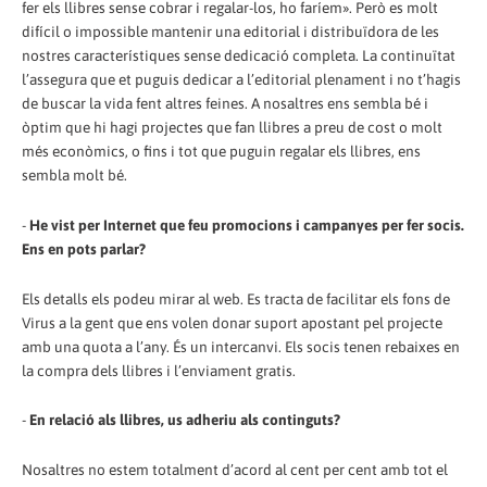
fer els llibres sense cobrar i regalar-los, ho faríem». Però es molt
difícil o impossible mantenir una editorial i distribuïdora de les
nostres característiques sense dedicació completa. La continuïtat
l’assegura que et puguis dedicar a l’editorial plenament i no t’hagis
de buscar la vida fent altres feines. A nosaltres ens sembla bé i
òptim que hi hagi projectes que fan llibres a preu de cost o molt
més econòmics, o fins i tot que puguin regalar els llibres, ens
sembla molt bé.
-
He vist per Internet que feu promocions i campanyes per fer socis.
Ens en pots parlar?
Els detalls els podeu mirar al web. Es tracta de facilitar els fons de
Virus a la gent que ens volen donar suport apostant pel projecte
amb una quota a l’any. És un intercanvi. Els socis tenen rebaixes en
la compra dels llibres i l’enviament gratis.
-
En relació als llibres, us adheriu als continguts?
Nosaltres no estem totalment d’acord al cent per cent amb tot el