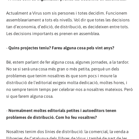
Actualment a Virus som sis persones i totes decidim. Funcionem
assembleariament a tots els nivells. Vol dir que totes les decisions
tan d’economia, d’edició, de distribució, es decideixen entre tots.
Les decisions importants es prenen en assemblea.
-
Quins projectes teniu? Fareu alguna cosa pels vint anys?
Bé, estem parlant de fer alguna cosa, algunes jornades, a la tardor.
No se si serà una cosa més gran o més petita, perquè un dels
problemes que tenim nosaltres és que som pocs i moure la
distribució de l’editorial exigeix molta dedicació, moltes hores, i
no sempre tenim temps per celebrar-nos a nosaltres mateixos. Però
si que farem alguna cosa.
-
Normalment moltes editorials petites i autoeditors tenen
problemes de distribució. Com ho feu vosaltres?
Nosaltres tenim dos línies de distribució: la comercial, la venda a
llibreries de Catalunya dels llibres de Virus i també de part de les