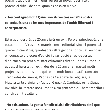
possibilitat d’obrir les ments, fer sorgir noves idees, i té un
potencial difícil de parar quan es posa en marxa.
-
Heu contagiat molt? Quins són els vostres èxits? la vostra
editorial és una de les més importants de l’àmbit llibertari i
anticapitalista
Estar aquí desprès de 20 anys ja és un èxit. Però el principal èxit ha
estat, no tant Virus en si mateix com a editorial, sinó el potencial
que va iniciar Virus, que desprès altra gent ha continuat, en posar
en contacte projectes d’edició i distribució arreu de l’estat i
d’animar altra gent a muntar editorials i distribuïdores. Crec que
aquest sí ha estat un èxit i des de fa 20 anys han nascut molts
projectes editorials amb qui tenim molt bona relació, com són
Traficantes de Sueños, Pepitas de Calabaza, la Felguera, la
Malatesta, la Likiniano (l’actual Gatazka), Cambalache, la Ciutat
Invisible, la Pantera Rosa i molta altra gent amb qui hem treballat i
continuem treballant.
-
No sols animeu la gent a fer editorials i distribuïdores sinó que