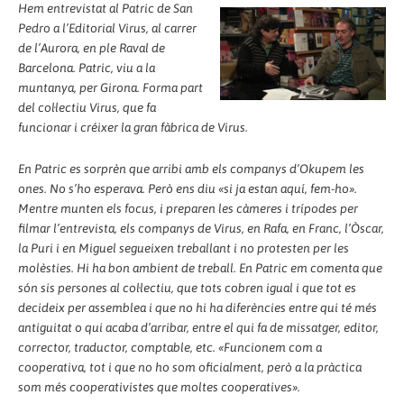
Hem entrevistat al Patric de San
Pedro a l’Editorial Virus, al carrer
de l’Aurora, en ple Raval de
Barcelona. Patric, viu a la
muntanya, per Girona. Forma part
del col·lectiu Virus, que fa
funcionar i créixer la gran fàbrica de Virus.
En Patric es sorprèn que arribi amb els companys d’Okupem les
ones. No s’ho esperava. Però ens diu «si ja estan aquí, fem-ho».
Mentre munten els focus, i preparen les càmeres i trípodes per
filmar l’entrevista, els companys de Virus, en Rafa, en Franc, l’Òscar,
la Puri i en Miguel segueixen treballant i no protesten per les
molèsties. Hi ha bon ambient de treball. En Patric em comenta que
són sis persones al col·lectiu, que tots cobren igual i que tot es
decideix per assemblea i que no hi ha diferències entre qui té més
antiguitat o qui acaba d’arribar, entre el qui fa de missatger, editor,
corrector, traductor, comptable, etc. «Funcionem com a
cooperativa, tot i que no ho som oficialment, però a la pràctica
som més cooperativistes que moltes cooperatives».