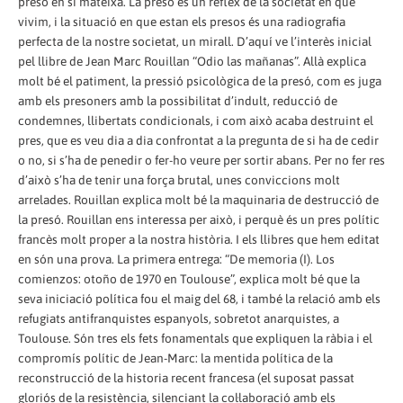
presó en si mateixa. La presó és un reflex de la societat en què
vivim, i la situació en que estan els presos és una radiografia
perfecta de la nostre societat, un mirall. D’aquí ve l’interès inicial
pel llibre de Jean Marc Rouillan “Odio las mañanas”. Allà explica
molt bé el patiment, la pressió psicològica de la presó, com es juga
amb els presoners amb la possibilitat d’indult, reducció de
condemnes, llibertats condicionals, i com això acaba destruint el
pres, que es veu dia a dia confrontat a la pregunta de si ha de cedir
o no, si s’ha de penedir o fer-ho veure per sortir abans. Per no fer res
d’això s’ha de tenir una força brutal, unes conviccions molt
arrelades. Rouillan explica molt bé la maquinaria de destrucció de
la presó. Rouillan ens interessa per això, i perquè és un pres polític
francès molt proper a la nostra història. I els llibres que hem editat
en són una prova. La primera entrega: “De memoria (I). Los
comienzos: otoño de 1970 en Toulouse”, explica molt bé que la
seva iniciació política fou el maig del 68, i també la relació amb els
refugiats antifranquistes espanyols, sobretot anarquistes, a
Toulouse. Són tres els fets fonamentals que expliquen la ràbia i el
compromís polític de Jean-Marc: la mentida política de la
reconstrucció de la historia recent francesa (el suposat passat
gloriós de la resistència, silenciant la col·laboració amb els