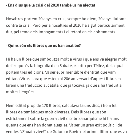
-
Ens dius que la crisi del 2010 també us ha afectat
Nosaltres portem 20 anys en crisi, sempre ho diem, 20 anys lluitant
contra la crisi. Però per a nosaltres el 2010 ha sigut particularment
dur, pel tema dels impagaments i el retard en els cobraments.
-
Quins són els llibres que us han anat bé?
Hi ha un llibre que simbolitza molt a Virus i que ens va alegrar molt
de fer, que és la biografia d’en Sabaté, escrita per Téllez, de la qual
portem tres edicions. Va ser el primer llibre d’entitat que vam
editar a Virus. I ara que estem al 20è aniversari d’aquest llibre en
farem una traducció al català, que ja tocava, ja que s’ha traduït a
moltes llengües.
Hem editat prop de 170 llibres, calculava fa uns dies, i hem fet
llibres de temàtiques molt diverses. Dels llibres que són
estrictament sobre la guerra civil o sobre anarquisme hi ha uns
quants que ens han donat alegries. Va ser un gran èxit polític i de
vendes “¡Zapata vive!”, de Guiomar Rovira, el primer llibre que es va