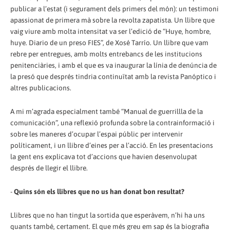
publicar a l’estat (i segurament dels primers del món): un testimoni
apassionat de primera mà sobre la revolta zapatista. Un llibre que
vaig viure amb molta intensitat va ser l’edició de “Huye, hombre,
huye. Diario de un preso FIES”, de Xosé Tarrío. Un llibre que vam
rebre per entregues, amb molts entrebancs de les institucions
penitenciàries, i amb el que es va inaugurar la línia de denúncia de
la presó que després tindria continuïtat amb la revista Panóptico i
altres publicacions.
A mi m’agrada especialment també “Manual de guerrillla de la
comunicación”, una reflexió profunda sobre la contrainformació i
sobre les maneres d’ocupar l’espai públic per intervenir
políticament, i un llibre d’eines per a l’acció. En les presentacions
la gent ens explicava tot d’accions que havien desenvolupat
després de llegir el llibre.
-
Quins són els llibres que no us han donat bon resultat?
Llibres que no han tingut la sortida que esperàvem, n’hi ha uns
quants també, certament. El que més greu em sap és la biografia