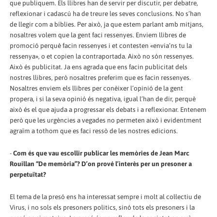
que publiquem. Els llibres han de servir per discutir, per debatre,
reflexionar i cadascú ha de treure les seves conclusions. No s’han
de llegir com a bíblies. Per això, ja que estem parlant amb mitjans,
nosaltres volem que la gent faci ressenyes. Enviem llibres de
promoció perquè facin ressenyes i et contesten «envia’ns tu la
ressenya», o et copien la contraportada. Això no són ressenyes.
Això és publicitat. Ja ens agrada que ens facin publicitat dels
nostres llibres, però nosaltres preferim que es facin ressenyes.
Nosaltres enviem els llibres per conèixer l’opinió de la gent
propera, i si la seva opinió és negativa, igual l’han de dir, perquè
això és el que ajuda a progressar els debats i a reflexionar. Entenem
però que les urgències a vegades no permeten això i evidentment
agraïm a tothom que es faci ressò de les nostres edicions.
-
Com és que vau escollir publicar les memòries de Jean Marc
Rouillan “De memòria”? D’on prové l’interès per un presoner a
perpetuïtat?
El tema de la presó ens ha interessat sempre i molt al col·lectiu de
Virus, i no sols els presoners politics, sinó tots els presoners i la