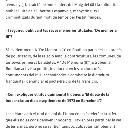
alemanys), la traïció de molts líders del Maig del 68 i la solidaritat
amb la lluita dels llibertaris espanyols, menystinguts i
criminalitzats durant molt de temps per l’estat francès.
-
I seguireu publicant les seves memòries titulades “De memòria
III”?
Sí, evidentment. A “De Memoria (I)” en Rouillan parla del seu procés
de politització, de la relació amb la contracultura, les comunes, de
les seves primeres batalletes. A “De Memoria (II)” ja trobem al
Rouillan activista polític, involucrat en les accions més
contundents del MIL, encaminades a combatre la dictadura
franquista i denunciar el pacte-traïció de la Transició.
-
Com expliques el títol, quin sentit li dónes a “El duelo de la
inocencia: un día de septiembre de 1973 en Barcelona”?
Jean Marc amb el títol del dol de l’innocència fa referència al fet
que ells no es consideraven innocents. Havien pres partit per la via
de les armes, però no se sentien tampoc culpables, simplement