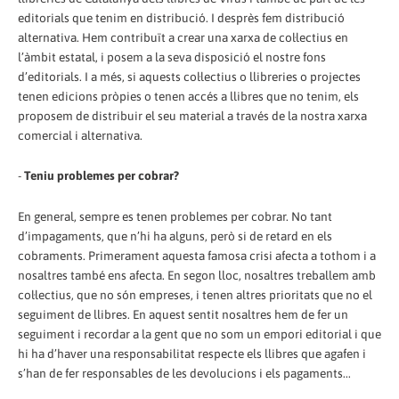
editorials que tenim en distribució. I desprès fem distribució
alternativa. Hem contribuït a crear una xarxa de col·lectius en
l’àmbit estatal, i posem a la seva disposició el nostre fons
d’editorials. I a més, si aquests col·lectius o llibreries o projectes
tenen edicions pròpies o tenen accés a llibres que no tenim, els
proposem de distribuir el seu material a través de la nostra xarxa
comercial i alternativa.
-
Teniu problemes per cobrar?
En general, sempre es tenen problemes per cobrar. No tant
d’impagaments, que n’hi ha alguns, però si de retard en els
cobraments. Primerament aquesta famosa crisi afecta a tothom i a
nosaltres també ens afecta. En segon lloc, nosaltres treballem amb
col·lectius, que no són empreses, i tenen altres prioritats que no el
seguiment de llibres. En aquest sentit nosaltres hem de fer un
seguiment i recordar a la gent que no som un empori editorial i que
hi ha d’haver una responsabilitat respecte els llibres que agafen i
s’han de fer responsables de les devolucions i els pagaments...