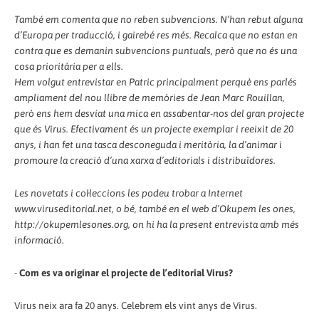
També em comenta que no reben subvencions. N’han rebut alguna
d’Europa per traducció, i gairebé res més. Recalca que no estan en
contra que es demanin subvencions puntuals, però que no és una
cosa prioritària per a ells.
Hem volgut entrevistar en Patric principalment perquè ens parlés
ampliament del nou llibre de memòries de Jean Marc Rouillan,
però ens hem desviat una mica en assabentar-nos del gran projecte
que és Virus. Efectivament és un projecte exemplar i reeixit de 20
anys, i han fet una tasca desconeguda i meritòria, la d’animar i
promoure la creació d’una xarxa d’editorials i distribuïdores.
Les novetats i col·leccions les podeu trobar a Internet
www.viruseditorial.net, o bé, també en el web d’Okupem les ones,
http://okupemlesones.org, on hi ha la present entrevista amb més
informació.
-
Com es va originar el projecte de l’editorial Virus?
Virus neix ara fa 20 anys. Celebrem els vint anys de Virus.