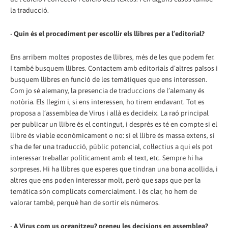
la traducció.
-
Quin és el procediment per escollir els llibres per a l’editorial?
Ens arribem moltes propostes de llibres, més de les que podem fer.
I també busquem llibres. Contactem amb editorials d’altres països i
busquem llibres en funció de les temàtiques que ens interessen.
Com jo sé alemany, la presencia de traduccions de l’alemany és
notòria. Els llegim i, si ens interessen, ho tirem endavant. Tot es
proposa a l’assemblea de Virus i allà es decideix. La raó principal
per publicar un llibre és el contingut, i desprès es té en compte si el
llibre és viable econòmicament o no: si el llibre és massa extens, si
s’ha de fer una traducció, públic potencial, col·lectius a qui els pot
interessar treballar políticament amb el text, etc. Sempre hi ha
sorpreses. Hi ha llibres que esperes que tindran una bona acollida, i
altres que ens poden interessar molt, però que saps que per la
temàtica són complicats comercialment. I és clar, ho hem de
valorar també, perquè han de sortir els números.
-
A Virus com us organitzeu? preneu les decisions en assemblea?